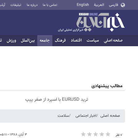
فارسی
العربية
English
تماس با ما
درباره ما
تبلیغات
آرشی
صفحه اصلی
سیاست
اقتصاد
فرهنگ
جامعه
بین‌الملل
ورزش
تا
مطالب پیشنهادی
ترید EURUSD با اسپرد از صفر پیپ
صفحه اصلی
اخبار اجتماعی
سلامت
۳ آبان ۱۳۸۸ - ۰۵:۱۱
۰ نفر