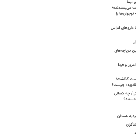
 نیما
ت می‌پسندند»/
وجوان‌ها را
های پراکنده دارویی؛ از فاکتور ۸ تا داروهای ام‌اس
ی
 آبی/ بهترین دریاچه‌های
مروز و فردا
دوم روی دست گذاشت/
ثانویه» چیست؟
ی/ چه کسانی
 هستند؟
یدیه همدان
شاگران
د