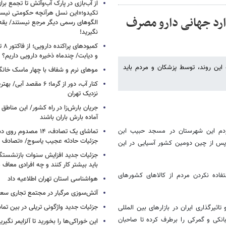
از آب‌بازی در پارک آب‌وآتش تا تجمع برای
تکیدو؛«این نسل هرآنچه حکومتی نیس
دارد جهانی دارو مصرف
الگوهای رسمی دیگر مرجع نیستند/ یقه ن
نگیرید!
کمبود
و دیابت/ چندماه ذخیره دارویی داریم؟
استاندارد جهانی است که این روند، توسط پزشکان و مردم باید
موهای نرم و شفاف با چهار ماسک خانگ
کنار آب، دور از گرما؛ ۶ مقصد
نزدیک تهران
جریان بارش‌زا در راه کشور/ این مناطق ا
آماده بارش باران باشند
 مردم این شهرستان در مسجد حبیب ابن
تماشای یک تصادف، ۱۴ مص
جزئیات حادثه عجیب یاسوج/ «تصادف 
 دارو در جهان و پس از چین دومین کشور آسیایی در این
جزئیات جدید افزایش سنوات بازنشستگ
باید بیشتر کار کنند و چه افرادی معاف
فاده نکردن مردم از کالاهای کشورهای
هواشناسی استان تهران اطلاعیه داد
آتش‌سوزی مرگبار در مجتمع تجاری سع
جزئیات جدید واژگونی تریلی در بین تما
یرگذاری ایران در بازارهای بین المللی
نکی و گمرکی را برطرف کرده تا صاحبان
این خوراکی‌ها را بخورید تا آلزایمر نگیری