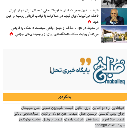
ظریف: بدون مدیریت تنش با آمریکا، حتی دوستان ایران هم از تهران
فاصله می‌گیرند/ایران نباید در مذاکرات با ترامپ قربانی روسیه و چین
شود
از سقوط در QS تا حذف از تایمز، وقتی سیاست دانشگاه را قربانی
می‌کند/ روایت حذف دانشگاه‌های ایران از رتبه‌بندی‌های جهانی
وبگردی
خبرآنلاین
راه نو آنلاین
بازی آنلاین
قیمت تلویزیون سونی
مبل مینیمال
جراح بینی گوشتی
پرشین هتل
قیمت آهن فولاد ایرانیان
اعتبارسنجی بانکی
قیمت طلا امروز
بلیط قطار
شرکت رادوکو
قیمت پروفیل
سایت یوتوتایمز
خرید اکانت chatgpt