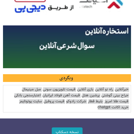
وبگردی
خبرآنلاین
راه نو آنلاین
بازی آنلاین
قیمت تلویزیون سونی
مبل مینیمال
جراح بینی گوشتی
پرشین هتل
قیمت آهن فولاد ایرانیان
اعتبارسنجی بانکی
قیمت طلا امروز
بلیط قطار
شرکت رادوکو
قیمت پروفیل
سایت یوتوتایمز
خرید اکانت chatgpt
نسخه دسکتاپ