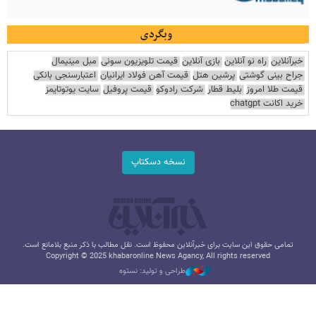
وبگردی
خبرآنلاین
راه نو آنلاین
بازی آنلاین
قیمت تلویزیون سونی
مبل مینیمال
جراح بینی گوشتی
پرشین هتل
قیمت آهن فولاد ایرانیان
اعتبارسنجی بانکی
قیمت طلا امروز
بلیط قطار
شرکت رادوکو
قیمت پروفیل
سایت یوتوتایمز
خرید اکانت chatgpt
نسخه دسکتاپ
تمامی حقوق این سایت برای خبرآنلاین محفوظ است. نقل مطالب با ذکر منبع بلامانع است.
Copyright © 2025 khabaronline News Agancy, All rights reserved
طراحی و تولید: نستوه