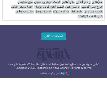
خبرآنلاین
راه نو آنلاین
بازی آنلاین
قیمت تلویزیون سونی
مبل مینیمال
جراح بینی گوشتی
پرشین هتل
قیمت آهن فولاد ایرانیان
اعتبارسنجی بانکی
قیمت طلا امروز
بلیط قطار
شرکت رادوکو
قیمت پروفیل
سایت یوتوتایمز
خرید اکانت chatgpt
نسخه دسکتاپ
تمامی حقوق این سایت برای خبرآنلاین محفوظ است. نقل مطالب با ذکر منبع بلامانع است.
Copyright © 2025 khabaronline News Agancy, All rights reserved
طراحی و تولید: نستوه