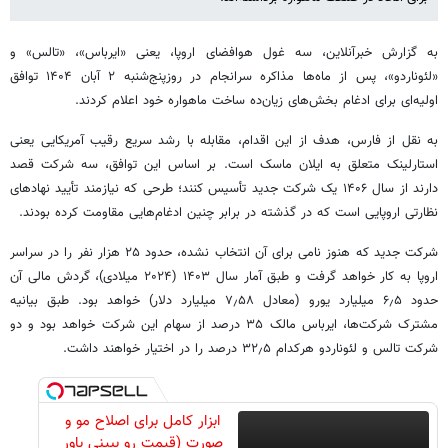
به گزارش خبرآنلاین، سه غول هوافضای اروپا، یعنی «ایرباس»، «تالس» و
«لئوناردو»، پس از ماه‌ها مذاکره سرانجام در روزپنج‌شنبه ۲ آبان ۱۴۰۴ توافق
اولیه‌ای برای ادغام بخش‌های زیان‌ده ساخت ماهواره خود اعلام کردند.
به نقل از فارس، هدف از این اقدام، مقابله با رشد سریع رقیب آمریکایی یعنی
استارلینک متعلق به ایلان ماسک است. بر اساس این توافق، سه شرکت قصد
دارند از سال ۱۴۰۶ یک شرکت جدید تأسیس کنند؛ طرحی که نیازمند تأیید نهادهای
نظارتی اروپایی است که در گذشته در برابر چنین ادغام‌هایی مقاومت کرده بودند.
شرکت جدید که هنوز نامی برای آن انتخاب نشده، حدود ۲۵ هزار نفر را در سراسر
اروپا به کار خواهد گرفت و طبق آمار سال ۱۴۰۳ (۲۰۲۴ میلادی)، گردش مالی آن
حدود ۶٫۵ میلیارد یورو (معادل ۷٫۵۸ میلیارد دلار) خواهد بود. طبق بیانیه
مشترک شرکت‌ها، ایرباس مالک ۳۵ درصد از سهام این شرکت خواهد بود و دو
شرکت تالس و لئوناردو هرکدام ۳۲٫۵ درصد را در اختیار خواهند داشت.
ابزار کامل برای اصلاح مو و
صورت (قیمت رو ببینی باور