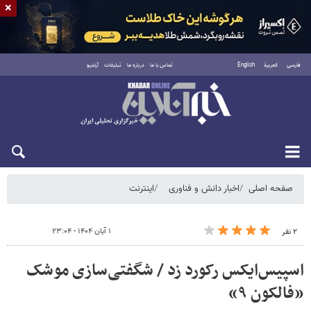
×
فارسی
العربية
English
تماس با ما
درباره ما
تبلیغات
آرشیو
یکشنبه ۱۸ مرداد ۱۴۰۵
صفحه اصلی
اخبار دانش و فناوری
اینترنت
۱ آبان ۱۴۰۴ - ۲۳:۰۴
۲ نفر
اسپیس‌ایکس رکورد زد / شگفتی‌سازی موشک
«فالکون ۹»