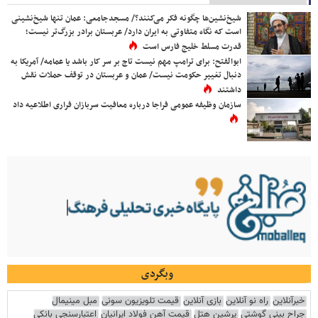
شیخ‌نشین‌ها چگونه فکر می‌کنند؟/ مسجدجامعی: عمان تنها شیخ‌نشینی
است که نگاه متفاوتی به ایران دارد/ عربستان برادر بزرگ‌تر نیست؛
قدرت مسلط خلیج فارس است
ابوالفتح: برای ترامپ مهم نیست تاج بر سر کار باشد یا عمامه/ آمریکا به
دنبال تغییر حکومت نیست/ عمان و عربستان در توقف حملات نقش
داشتند
سازمان وظیفه عمومی فراجا درباره معافیت سربازان فراری اطلاعیه داد
وبگردی
خبرآنلاین
راه نو آنلاین
بازی آنلاین
قیمت تلویزیون سونی
مبل مینیمال
جراح بینی گوشتی
پرشین هتل
قیمت آهن فولاد ایرانیان
اعتبارسنجی بانکی