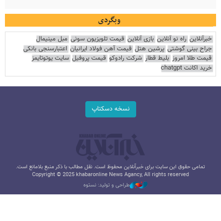
وبگردی
خبرآنلاین
راه نو آنلاین
بازی آنلاین
قیمت تلویزیون سونی
مبل مینیمال
جراح بینی گوشتی
پرشین هتل
قیمت آهن فولاد ایرانیان
اعتبارسنجی بانکی
قیمت طلا امروز
بلیط قطار
شرکت رادوکو
قیمت پروفیل
سایت یوتوتایمز
خرید اکانت chatgpt
نسخه دسکتاپ
تمامی حقوق این سایت برای خبرآنلاین محفوظ است. نقل مطالب با ذکر منبع بلامانع است.
Copyright © 2025 khabaronline News Agancy, All rights reserved
طراحی و تولید: نستوه