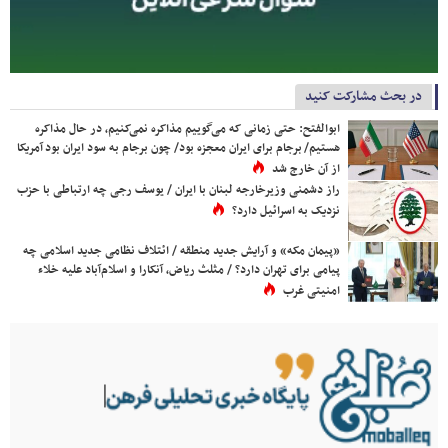
در بحث مشارکت کنید
ابوالفتح: حتی زمانی که می‌گوییم مذاکره نمی‌کنیم، در حال مذاکره
هستیم/ برجام برای ایران معجزه بود/ چون برجام به سود ایران بود آمریکا
از آن خارج شد
راز دشمنی وزیرخارجه لبنان با ایران / یوسف رجی چه ارتباطی با حزب
نزدیک به اسرائیل دارد؟
«پیمان مکه» و آرایش جدید منطقه / ائتلاف نظامی جدید اسلامی چه
پیامی برای تهران دارد؟ / مثلث ریاض، آنکارا و اسلام‌آباد علیه خلاء
امنیتی غرب