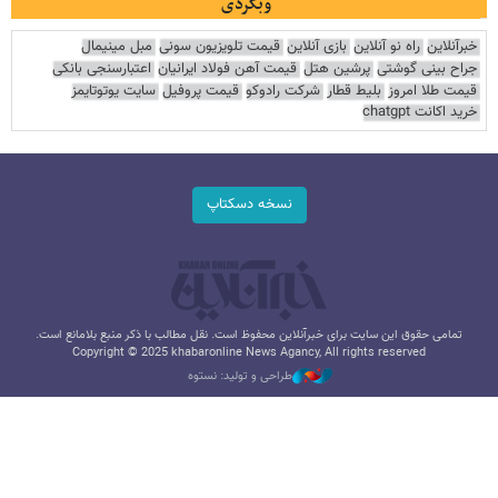
وبگردی
خبرآنلاین
راه نو آنلاین
بازی آنلاین
قیمت تلویزیون سونی
مبل مینیمال
جراح بینی گوشتی
پرشین هتل
قیمت آهن فولاد ایرانیان
اعتبارسنجی بانکی
قیمت طلا امروز
بلیط قطار
شرکت رادوکو
قیمت پروفیل
سایت یوتوتایمز
خرید اکانت chatgpt
نسخه دسکتاپ
تمامی حقوق این سایت برای خبرآنلاین محفوظ است. نقل مطالب با ذکر منبع بلامانع است.
Copyright © 2025 khabaronline News Agancy, All rights reserved
طراحی و تولید: نستوه