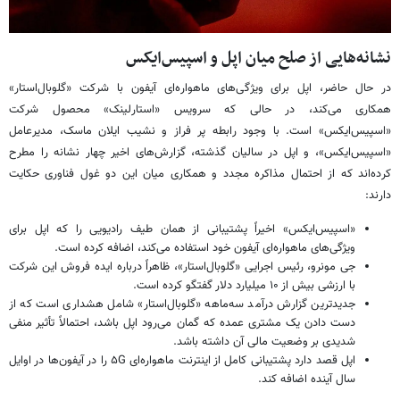
نشانه‌هایی از صلح میان اپل و اسپیس‌ایکس
در حال حاضر، اپل برای ویژگی‌های ماهواره‌ای آیفون با شرکت «گلوبال‌استار»
همکاری می‌کند، در حالی که سرویس «استارلینک» محصول شرکت
«اسپیس‌ایکس» است. با وجود رابطه پر فراز و نشیب ایلان ماسک، مدیرعامل
«اسپیس‌ایکس»، و اپل در سالیان گذشته، گزارش‌های اخیر چهار نشانه را مطرح
کرده‌اند که از احتمال مذاکره مجدد و همکاری میان این دو غول فناوری حکایت
دارند:
«اسپیس‌ایکس» اخیراً پشتیبانی از همان طیف رادیویی را که اپل برای
ویژگی‌های ماهواره‌ای آیفون خود استفاده می‌کند، اضافه کرده است.
جی مونرو، رئیس اجرایی «گلوبال‌استار»، ظاهراً درباره ایده فروش این شرکت
با ارزشی بیش از ۱۰ میلیارد دلار گفتگو کرده است.
جدیدترین گزارش درآمد سه‌ماهه «گلوبال‌استار» شامل هشداری است که از
دست دادن یک مشتری عمده که گمان می‌رود اپل باشد، احتمالاً تأثیر منفی
شدیدی بر وضعیت مالی آن داشته باشد.
اپل قصد دارد پشتیبانی کامل از اینترنت ماهواره‌ای ۵G را در آیفون‌ها در اوایل
سال آینده اضافه کند.