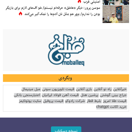
امنیتی غرب
سوسن پرور: دیگر «عاشق» حرفه‌ام نیستم/ شو آف‌های لازم برای بازیگر
بودن را ندارم/ مِهر هم مثل نان آدم‌ها را نمک‌گیر می‌کند
وبگردی
خبرآنلاین
راه نو آنلاین
بازی آنلاین
قیمت تلویزیون سونی
مبل مینیمال
جراح بینی گوشتی
پرشین هتل
قیمت آهن فولاد ایرانیان
اعتبارسنجی بانکی
قیمت طلا امروز
بلیط قطار
شرکت رادوکو
قیمت پروفیل
سایت یوتوتایمز
خرید اکانت chatgpt
نسخه دسکتاپ