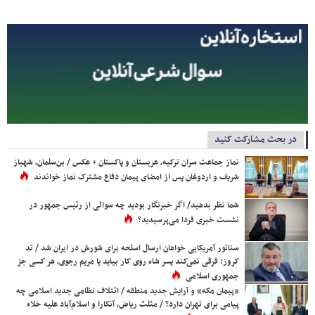
در بحث مشارکت کنید
نماز جماعت سران ترکیه، عربستان و پاکستان + عکس / بن‌سلمان، شهباز
شریف و اردوغان پس از امضای پیمان دفاع مشترک نماز خواندند
شما نظر بدهید/ اگر خبرنگار بودید چه سوالی از رئیس جمهور در
نشست خبری فردا می‌پرسیدید؟
سناتور آمریکایی خواهان ارسال اسلحه برای شورش در ایران شد / تد
کروز: فرقی نمی‌کند پسر شاه روی کار بیاید یا مریم رجوی، هر کسی جز
جمهوری اسلامی
«پیمان مکه» و آرایش جدید منطقه / ائتلاف نظامی جدید اسلامی چه
پیامی برای تهران دارد؟ / مثلث ریاض، آنکارا و اسلام‌آباد علیه خلاء