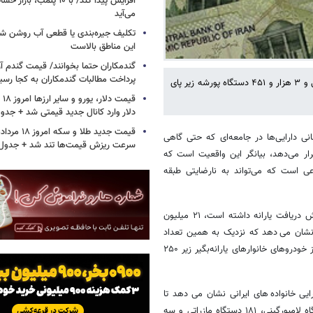
افزایش پیدا کند/ با ۱۰ پلمب
می‌آید
تکلیف جیره‌بندی یا قطعی آب روشن ش
این مناطق بالاست
گندمکاران حتما بخوانند/ قیمت گندم آز
پرداخت مطالبات گندمکاران به کجا رسی
تا پیش از حذف دهک های پردرآمد، ۴ دستگاه لامبورگینی، ۱۸۱ دستگاه مازراتی و ۳ هزار و ۴۵۱ دستگاه پورشه زیر پای
دلار وارد کانال جدید قیمتی شد + جدو
نی دارایی‌ها در جامعه‌ای که حتی گاهی
سرعت ریزش قیمت‌ها تند شد + جدول
رار می‌دهد، بیانگر این واقعیت است که
ی است که می‌تواند به نارضایتی طبقه
اطلاعات نوشت: براساس آخرین آماری که وزارت رفاه از خانوارهای تحت پوشش دریافت یارانه داشته است، ۲۱ میلیون
 آمارها نشان می دهد که نزدیک به همین تعداد
خانوار یعنی ۷۵ میلیون ایرانی هم یارانه می گیرند و البته در آمار دیگر نیمی از خودروهای خانوارهای یارانه‌بگیر زیر ۲۵۰
رایی خانواده های ایرانی نشان می دهد تا
همین چند ماه پیش که حذف دهک های پردرآمد انجام نشده بود، چهار دستگاه لامبورگینی، ۱۸۱ دستگاه مازراتی و سه