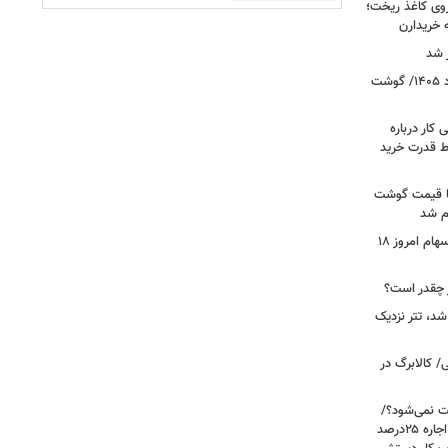
روی کاغذ ریخت؛
ه خریدارن
 شد
قیمت جدید گوشت قرمز امروز ۱۸ مرداد ۱۴۰۵/ گوشت
کار درباره
ط قدرت خرید
ن شد، اما قیمت گوشت
ام شد
صعود بورس به قله جدید/تحلیل بازار سهام امروز ۱۸
شد، تتر نزدیک
/ کالابرگ در
رعایت نمی‌شود؟/
مالک می‌گوید تورم ۶۰درصد است، چرا اجاره ۲۵درصد