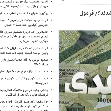
آخرین وضعیت بازار خودرو / قیمت‌ها 
خریدار در بازار نیست / توصیه طلایی ب
 شدند؟/ فرمول
پیگیری اشیای جامانده در اسنپ ساده‌تر
خورشتی کیلویی چند شد؟ + جدول
جدیدترین خبر درباره تصمیم شورای عالی 
ترمیم دستمزد در شهریورماه/ ترمز سقو
کارگران کشیده می‌شود؟
قیمت دام زنده ۳۰ درصد ارزا
پایین نیامد/ قیمت جدید دام زنده اعل
مرداد ۱۴۰۵
قیمت دینار عراق؛ نرخ هر ۱۰۰ هزار دینار چقدر است؟
قیمت بیت‌کوین و تتر | بیت‌کوین قرمز 
دلار ایستاد
چالش جدید در طرح کالابرگ الکترونیکی
فروشگاه‌های بزرگ هم از کار افتاد
چرا سقف ۲۵درصدی افزایش اجاره 