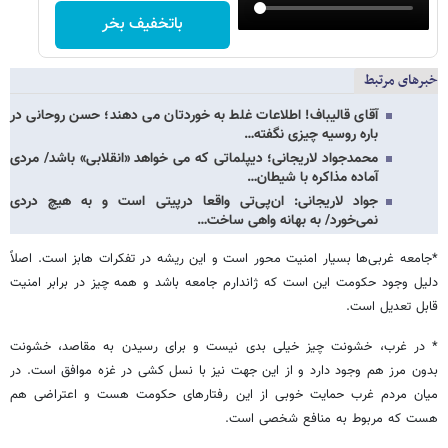
باتخفیف بخر
خبرهای مرتبط
آقای قالیباف! اطلاعات غلط به خوردتان می دهند؛ حسن روحانی در
باره روسیه چیزی نگفته…
محمدجواد لاریجانی؛ دیپلماتی که می خواهد «انقلابی» باشد/ مردی
آماده مذاکره با شیطان…
جواد لاریجانی: ان‌پی‌تی واقعا درپیتی است و به هیچ دردی
نمی‌خورد/ به بهانه واهی ساخت…
*جامعه غربی‌ها بسیار امنیت محور است و این ریشه در تفکرات هابز است. اصلاً
دلیل وجود حکومت این است که ژاندارم جامعه باشد و همه چیز در برابر امنیت
قابل تعدیل است.
* در غرب، خشونت چیز خیلی بدی نیست و برای رسیدن به مقاصد، خشونت
بدون مرز هم وجود دارد و از این جهت نیز با نسل کشی در غزه موافق است. در
میان مردم غرب حمایت خوبی از این رفتارهای حکومت هست و اعتراضی هم
هست که مربوط به منافع شخصی است.