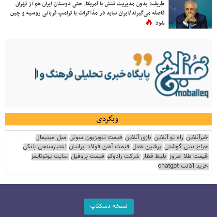
ظریف: بدون مدیریت تنش با آمریکا، حتی دوستان ایران هم از تهران
فاصله می‌گیرند/ایران نباید در مذاکرات با ترامپ قربانی روسیه و چین
شود
وبگردی
خبرآنلاین
راه نو آنلاین
بازی آنلاین
قیمت تلویزیون سونی
مبل مینیمال
جراح بینی گوشتی
پرشین هتل
قیمت آهن فولاد ایرانیان
اعتبارسنجی بانکی
قیمت طلا امروز
بلیط قطار
شرکت رادوکو
قیمت پروفیل
سایت یوتوتایمز
خرید اکانت chatgpt
نسخه دسکتاپ