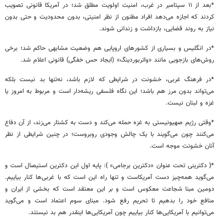
*بعد از ۱۱ سپتامبر در غرب، امنیت اولویت مطلق شد؛ در آمریکا قانونی تصویب
کردند که اجازه می‌دهد افراد مظنون از نظر امنیتی، بدون محدودیت و حتی بدون
نیاز به روند قضایی، بازداشت و زندانی شوند.
*در انگلیس و بسیاری از کشورهای اروپایی هم وضعیت مشابهی حاکم شد؛ برخی
روش‌های بازجویی مانند «واتربوردینگ» (ایجاد حس خفگی) قانونی اعلام شد.
*در فرهنگ غربی، خشونت در شرایطی که لازم باشد، نه‌تنها بد نیست بلکه
می‌تواند بدون مرز هم باشد؛ این نگاه فلسفی ریشه‌دار است و مربوط به امروز یا
غزه و لبنان نیست.
*وقتی رژیم صهیونیستی به غزه حمله می‌کند و دست به کشتار می‌زند، از آن دفاع
می‌کنند چون می‌گویند با یک چالش وجودی روبروست؛ در چنین شرایطی از نظر
آنان خشونت موجه است.
*{ دکترینی تحت عنوان «دکترین برجامی» }: پایه اول این دکترین استیصال است و
می‌گوید همه‌چیز دست آمریکاست و تنها راه این است که با غربی‌ها کنار بیاییم.
دومین مبنا شجاعت معکوس است و بر این معتقد است که بخشی از ایران و
منافع خود را بدهیم تا تحریم رفع شود. مبنای سوم اعتماد است و می‌گوید
می‌توانیم با آمریکایی‌ها کنار بیاییم چون آمریکایی‌ها اینقدر هم بد نیستند.