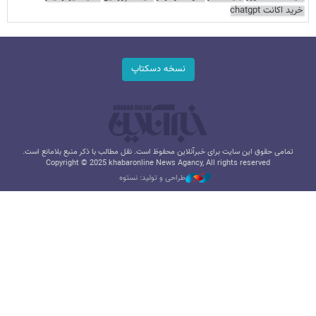
خرید اکانت chatgpt
نسخه دسکتاپ
تمامی حقوق این سایت برای خبرآنلاین محفوظ است. نقل مطالب با ذکر منبع بلامانع است.
Copyright © 2025 khabaronline News Agancy, All rights reserved
طراحی و تولید: نستوه