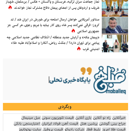
نماز جماعت سران ترکیه، عربستان و پاکستان + عکس / بن‌سلمان، شهباز
شریف و اردوغان پس از امضای پیمان دفاع مشترک نماز خواندند
سناتور آمریکایی خواهان ارسال اسلحه برای شورش در ایران شد / تد
کروز: فرقی نمی‌کند پسر شاه روی کار بیاید یا مریم رجوی، هر کسی جز
جمهوری اسلامی
«پیمان مکه» و آرایش جدید منطقه / ائتلاف نظامی جدید اسلامی چه
پیامی برای تهران دارد؟ / مثلث ریاض، آنکارا و اسلام‌آباد علیه خلاء
امنیتی غرب
وبگردی
خبرآنلاین
راه نو آنلاین
بازی آنلاین
قیمت تلویزیون سونی
مبل مینیمال
جراح بینی گوشتی
پرشین هتل
قیمت آهن فولاد ایرانیان
اعتبارسنجی بانکی
قیمت طلا امروز
بلیط قطار
شرکت رادوکو
قیمت پروفیل
سایت یوتوتایمز