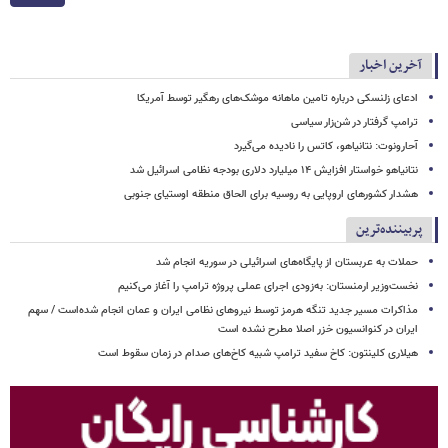
آخرین اخبار
ادعای زلنسکی درباره تامین ماهانه موشک‌های رهگیر توسط آمریکا
ترامپ گرفتار در شن‌زار سیاسی
آحارونوت: نتانیاهو، کاتس را نادیده می‌گیرد
نتانیاهو خواستار افزایش ۱۴ میلیارد دلاری بودجه نظامی اسرائیل شد
هشدار کشورهای اروپایی به روسیه برای الحاق منطقه اوستیای جنوبی
پربیننده‌ترین
حملات به عربستان از پایگاه‌های اسرائیلی در سوریه انجام شد
نخست‌وزیر ارمنستان: به‌زودی اجرای عملی پروژه ترامپ را آغاز می‌کنیم
مذاکرات مسیر جدید تنگه هرمز توسط نیروهای نظامی ایران و عمان انجام شده‌است / سهم
ایران در کنوانسیون خزر اصلا مطرح نشده است
هیلاری کلینتون: کاخ سفید ترامپ شبیه کاخ‌های صدام در زمان سقوط است