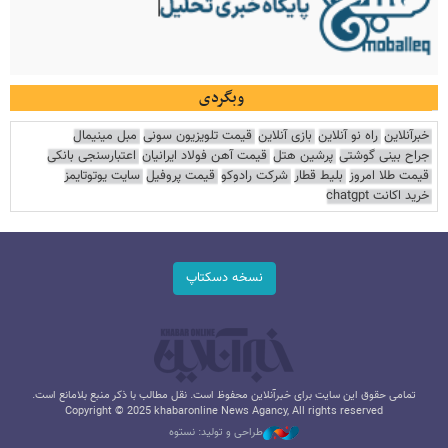
وبگردی
خبرآنلاین
راه نو آنلاین
بازی آنلاین
قیمت تلویزیون سونی
مبل مینیمال
جراح بینی گوشتی
پرشین هتل
قیمت آهن فولاد ایرانیان
اعتبارسنجی بانکی
قیمت طلا امروز
بلیط قطار
شرکت رادوکو
قیمت پروفیل
سایت یوتوتایمز
خرید اکانت chatgpt
نسخه دسکتاپ
تمامی حقوق این سایت برای خبرآنلاین محفوظ است. نقل مطالب با ذکر منبع بلامانع است.
Copyright © 2025 khabaronline News Agancy, All rights reserved
طراحی و تولید: نستوه