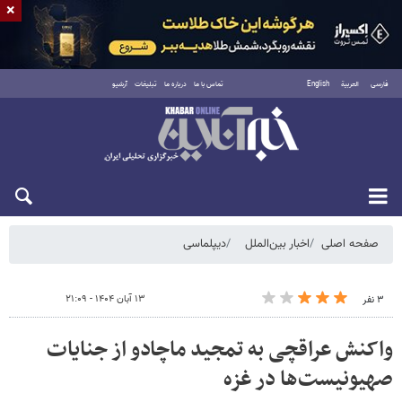
×
فارسی
العربية
English
تماس با ما
درباره ما
تبلیغات
آرشیو
شنبه ۱۷ مرداد ۱۴۰۵
صفحه اصلی
اخبار بین‌الملل
دیپلماسی
۱۳ آبان ۱۴۰۴ - ۲۱:۰۹
۳ نفر
واکنش عراقچی به تمجید ماچادو از جنایات
صهیونیست‌ها در غزه