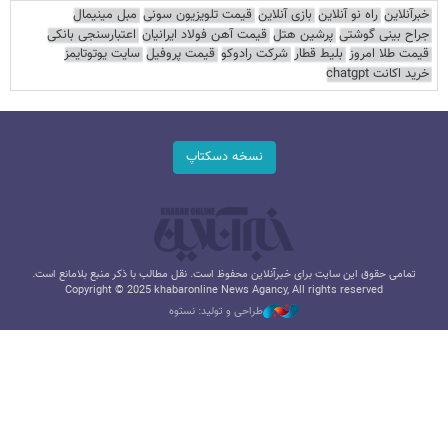
خبرآنلاین
راه نو آنلاین
بازی آنلاین
قیمت تلویزیون سونی
مبل مینیمال
جراح بینی گوشتی
پرشین هتل
قیمت آهن فولاد ایرانیان
اعتبارسنجی بانکی
قیمت طلا امروز
بلیط قطار
شرکت رادوکو
قیمت پروفیل
سایت یوتوتایمز
خرید اکانت chatgpt
نسخه دسکتاپ
تمامی حقوق این سایت برای خبرآنلاین محفوظ است. نقل مطالب با ذکر منبع بلامانع است.
Copyright © 2025 khabaronline News Agancy, All rights reserved
طراحی و تولید: نستوه