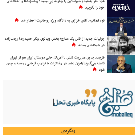
شما نظر بدهید/ خبرآنلاین را چگونه می‌بینید؟ پیشنهادها و انتقادهای
خود را بگویید
قوه قضائیه: آقای خرازی به دادگاه ویژه روحانیت احضار شد
جزئیات جدید از قتل یک مداح/ پخش ویدئوی پیکر حمیدرضا رجب‌زاده
در شبکه‌های معاند
ظریف: بدون مدیریت تنش با آمریکا، حتی دوستان ایران هم از تهران
فاصله می‌گیرند/ایران نباید در مذاکرات با ترامپ قربانی روسیه و چین
شود
وبگردی