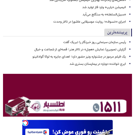
«ماهی‌های زنگ‌زده» بهترین انیمیشن جشنواره آمریکایی شد
انیمیشن «یارپ» وارد فاز تولید شد
«سبیل‌السلطنه» به سنگلج می‌آید
اجرای «خسوف»؛ روایت موسیقایی عاشورا در تالار وحدت
پربیننده‌ترین
رئیس سازمان سینمایی روز خبرنگار را تبریک گفت
گزارش تصویری/ نمایش «هچل» در تالار هنر؛ قصه‌ای از شجاعت و خیال
یک فیلم مرموز در جشنواره ونیز حضور دارد؛ اهدای جایزه به لوکا گوادانینو
ایرج خواننده دوباره در بیمارستان بستری شد