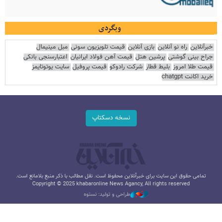
وبگردی
خبرآنلاین
راه نو آنلاین
بازی آنلاین
قیمت تلویزیون سونی
مبل مینیمال
جراح بینی گوشتی
پرشین هتل
قیمت آهن فولاد ایرانیان
اعتبارسنجی بانکی
قیمت طلا امروز
بلیط قطار
شرکت رادوکو
قیمت پروفیل
سایت یوتوتایمز
خرید اکانت chatgpt
نسخه دسکتاپ
تمامی حقوق این سایت برای خبرآنلاین محفوظ است. نقل مطالب با ذکر منبع بلامانع است.
Copyright © 2025 khabaronline News Agancy, All rights reserved
طراحی و تولید: نستوه