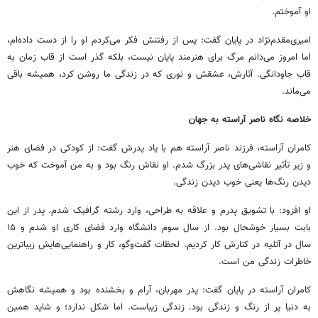
او آموختم.
امیری‌مقدم‌نژاد در پایان گفت: پس از رفتنش فکر می‌کردم او را از دست داده‌ام،
اما امروز می‌دانم مرگ برای هنرمند پایان نیست، بلکه گذر است از قاب زمان به
قاب جاودانگی. آثارش، عشقش و نوری که در زندگی ما روشن کرد، همیشه باقی
می‌ماند.
خلاصه نگاه ناصر آراسته به جهان
کامران آراسته، فرزند ناصر آراسته هم با یاد پدرش گفت: از کودکی در فضای هنر
و زیر تأثیر نقاشی‌های پدر بزرگ شدم. او نقاش رنگ بود و به من آموخت که خوب
دیدن رنگ‌ها یعنی خوب دیدن زندگی.
او افزود: با تشویق پدرم و علاقه به طراحی، وارد رشته‌ گرافیک شدم. پدر از این
بابت بسیار خوشحال بود. از سال سوم دانشگاه وارد فضای کاری او شدم و ۱۵
سال در آتلیه در کنارش کار کردیم. لحظات گفت‌وگو، کار و راهنمایی‌هایش زیباترین
خاطرات زندگی من است.
کامران آراسته در پایان گفت: پدر مهربان، آرام و بخشنده بود و همیشه نگاهش
به دنیا پر از رنگ و زندگی بود. زندگی زیباست. اما شکل ندارد؛ و شاید همین