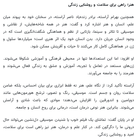
هنر؛ راهی برای سلامت و روشنایی زندگی
همچنین بهرام آراسته، برادر زنده‌یاد ناصر آراسته، در سخنان خود به پیوند میان
علم، انسان و هنر اشاره کرد و گفت: هنر در همه شاخه‌هایش، از نقاشی و
موسیقی تا تئاتر و سینما، بازتابی از نظم و هماهنگی شگفت‌انگیزی است که در
وجود انسان جریان دارد. بدن انسان خود یک اثر هنری است؛ میلیاردها سلول و
ژن در هماهنگی کامل کار می‌کنند تا حیات و آفرینش ممکن شود.
او افزود: اما این استعدادها تنها در محیطی فرهنگی و آموزشی شکوفا می‌شوند.
ژن‌های مستعد در تعامل با تجربه، آموزش و عشق به زندگی فعال می‌شوند و
هنرمند را به جامعه می‌آورند.
آراسته تأکید کرد: از نگاه علم، هنر نه فقط ابزاری برای بیان احساس، بلکه ضامن
سلامت روان و جسم است. موسیقی، رنگ و تصویر، ترشح هورمون‌هایی مانند
دوپامین و اندورفین را افزایش می‌دهند؛ موادی که باعث شادی و آرامش
می‌شوند. بنابراین هنر نوعی درمان است، درمانی برای روح انسان و جامعه.
او در پایان گفت: تماشای یک فیلم خوب یا شنیدن موسیقی دل‌نشین می‌تواند حال
درونی ما را دگرگون کند. در کنار علم و درمان، هنر نیز راهی است برای سلامت،
امید و روشنایی زندگی.