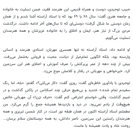
حبیب توحیدی، دوست و همراه قدیمی این هنرمند فقید، ضمن تسلیت به خانواده
و جامعه هنری گفت: سال ۶۸ یا ۶۹ بود که با استاد آراسته آشنا شدم و از همان
زمان دوستی ما شکل گرفت؛ دوستی‌ای که تا سال‌های آخر ادامه داشت. درگذشت
مردی بزرگ از تبار هنر، ایمان و اخلاق را به خانواده عزیزشان و همه هنرمندان
تسلیت می‌گویم.
او ادامه داد: استاد آراسته نه تنها همسری مهربان، استادی هنرمند و انسانی
وارسته بود، بلکه الگویی تمام‌عیار از دیانت، محبت و فروتنی به‌شمار می‌رفت.
بیش از چند دهه از عمر پربرکتش را صرف آموزش و اعتلای هنر این سرزمین
کرد. خیرخواهی و مهربانی در رفتار و کلامش موج می‌زد.
توحیدی با یادآوری خاطره‌ای گفت: روزی گفت: «کار می‌کنی؟» گفتم: «بله، اما رنگ
سفیدم تمام شده.» خندید و بی‌هیچ حرفی چند اسکناس در پاکتی گذاشت و در
جیبم گذاشت. وقتی خواستم اعتراض کنم گفت: «حرف نزن!» آن مهربانی خالص
هیچ‌وقت از یادم نمی‌رود. در دید و بازدیدها همیشه جمع را گرم می‌کرد. من
مطمئنم استاد آراسته اکنون در همان طبقه‌ نور است، در کنار شمس تبریزی و همه‌
هنرمندان راستین این سرزمین. ناصر داداش، به همه دوستانمان سلام برسان...
روحت شاد و یادت همیشه با ماست.