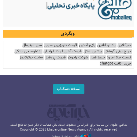
وبگردی
خبرآنلاین
راه نو آنلاین
بازی آنلاین
قیمت تلویزیون سونی
مبل مینیمال
جراح بینی گوشتی
پرشین هتل
قیمت آهن فولاد ایرانیان
اعتبارسنجی بانکی
قیمت طلا امروز
بلیط قطار
شرکت رادوکو
قیمت پروفیل
سایت یوتوتایمز
خرید اکانت chatgpt
نسخه دسکتاپ
تمامی حقوق این سایت برای خبرآنلاین محفوظ است. نقل مطالب با ذکر منبع بلامانع است.
Copyright © 2025 khabaronline News Agancy, All rights reserved
طراحی و تولید: نستوه