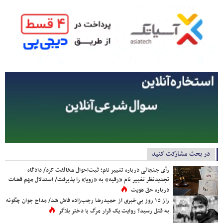
در بحث مشارکت کنید
رأی جنجالی درباره تغییر نام؛ ثبت‌احوال مخالفت کرد/ دادگاه
تجدیدنظر تغییر نام «رقیه» به «رویا» را پذیرفت/ استدلال مهم قضات
درباره حق هویت
راز ۱۵ روز بی‌خبری از حمیدرضا رجب‌زاده فاش شد/ مداح جوان چگونه
به قتل رسید؟ روایت یک قرار مرگ با دختر بلاگر