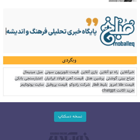
وبگردی
خبرآنلاین
راه نو آنلاین
بازی آنلاین
قیمت تلویزیون سونی
مبل مینیمال
جراح بینی گوشتی
پرشین هتل
قیمت آهن فولاد ایرانیان
اعتبارسنجی بانکی
قیمت طلا امروز
بلیط قطار
شرکت رادوکو
قیمت پروفیل
سایت یوتوتایمز
خرید اکانت chatgpt
نسخه دسکتاپ