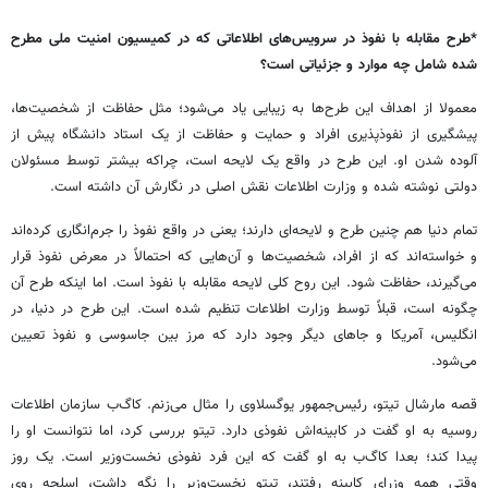
*طرح مقابله با نفوذ در سرویس‌های اطلاعاتی که در کمیسیون امنیت ملی مطرح
شده شامل چه موارد و جزئیاتی است؟
معمولا از اهداف این طرح‌ها به زیبایی یاد می‌شود؛ مثل حفاظت از شخصیت‌ها،
پیشگیری از نفوذپذیری افراد و حمایت و حفاظت از یک استاد دانشگاه پیش از
آلوده شدن او. این طرح در واقع یک لایحه است، چراکه بیشتر توسط مسئولان
دولتی نوشته شده و وزارت اطلاعات نقش اصلی در نگارش آن داشته است.
تمام دنیا هم چنین طرح و لایحه‌ای دارند؛ یعنی در واقع نفوذ را جرم‌انگاری کرده‌اند
و خواسته‌اند که از افراد، شخصیت‌ها و آن‌هایی که احتمالاً در معرض نفوذ قرار
می‌گیرند، حفاظت شود. این روح کلی لایحه مقابله با نفوذ است. اما اینکه طرح آن
چگونه است، قبلاً توسط وزارت اطلاعات تنظیم شده است. این طرح در دنیا، در
انگلیس، آمریکا و جاهای دیگر وجود دارد که مرز بین جاسوسی و نفوذ تعیین
می‌شود.
قصه مارشال تیتو، رئیس‌جمهور یوگسلاوی را مثال می‌زنم. کاگ‌ب سازمان اطلاعات
روسیه به او گفت در کابینه‌اش نفوذی دارد. تیتو بررسی کرد، اما نتوانست او را
پیدا کند؛ بعدا کاگ‌ب به او گفت که این فرد نفوذی نخست‌وزیر است. یک روز
وقتی همه وزرای کابینه رفتند، تیتو نخست‌وزیر را نگه داشت، اسلحه روی