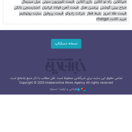
خبرآنلاین
راه نو آنلاین
بازی آنلاین
قیمت تلویزیون سونی
مبل مینیمال
جراح بینی گوشتی
پرشین هتل
قیمت آهن فولاد ایرانیان
اعتبارسنجی بانکی
قیمت طلا امروز
بلیط قطار
شرکت رادوکو
قیمت پروفیل
سایت یوتوتایمز
خرید اکانت chatgpt
نسخه دسکتاپ
تمامی حقوق این سایت برای خبرآنلاین محفوظ است. نقل مطالب با ذکر منبع بلامانع است.
Copyright © 2025 khabaronline News Agancy, All rights reserved
طراحی و تولید: نستوه