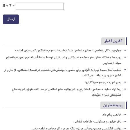
5 + 7 =
ارسال
آخرین اخبار
چهارچوب کلی تفاهم با عمان مشخص شد/ توضیحات مهم سخنگوی کمیسیون امنیت
پهپادها و جنگنده‌های منهدم‌شده آمریکایی و اسرائیلی توسط سامانۀ پدافندی نوین هوافضای
سپاه + تصاویر
خطیب نماز جمعه تهران: افرادی برای حضور با پوشش‌های ناهنجار در عرصه اجتماعی، از خارج از
کشور دلار و ارز دریافت می‌کنند
رهبر شهید در جمع خبرنگاران!
پیشنهاد نماینده مجلس: استخراج و نشر بیانیه های اسلامی در مسئله حقوق بشر به سایر
کشورهای دنیا + جزئیات
پربیننده‌ترین
خاتمی پیام داد
باقر خرازی و مسئولیت مقامات قضایی
توئیت انگلیسی محسن رضایی درباره تنگه هرمز؛ اگر محاصره ادامه یابد...