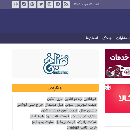
شنبه ۱۷ مرداد ۱۴۰۵
انتشارات
وبلاگ
استان‌ها
وبگردی
خبرآنلاین
راه نو آنلاین
بازی آنلاین
قیمت تلویزیون سونی
مبل مینیمال
جراح بینی گوشتی
پرشین هتل
قیمت آهن فولاد ایرانیان
اعتبارسنجی بانکی
قیمت طلا امروز
بلیط قطار
شرکت رادوکو
قیمت پروفیل
سایت یوتوتایمز
خرید اکانت chatgpt