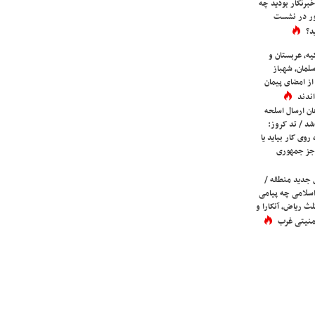
برنگار بودید چه
ور در نشست
د؟
یه، عربستان و
لمان، شهباز
ز امضای پیمان
ندند
ان ارسال اسلحه
شد / تد کروز:
روی کار بیاید یا
جز جمهوری
 جدید منطقه /
اسلامی چه پیامی
لث ریاض، آنکارا و
 امنیتی غرب