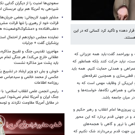
سعودی‌ها امنیت را از دیگران گدایی نکن
شیردهی به آمریکا هم برای عربستان ام
مشاور شهید لاریجانی: بعضی جریان‌ه
قرائت خود از رهبری را تنها قرائت مشرو
«عقب‌افتاده» و «مشکوک‌الوضعیت» ه
ار دهد» و تأکید کرد کسانی که در این
نماینده مجلس دوازدهم از احتمال است
هستند.
پزشکیان گفت + جزئیات
مهاجری: تقدیس جنگ و تقبیح مذاکره، ک
 و بویراحمد گفت:باید همه عزیزانی که
عقلانی خارج می‌کند/ هر جنگی تمام م
ست، نباید حرکت کنند بلکه همانطور که
باید پشت میز مذاکره نشست
همراهی و همدلی حمایت کنیم. همه باید
خوش و بش دو وزیر ارشاد در تشییع یک 
قطبی‌سازی و همچنین تفرقه‌های
عکسی از محمد خاتمی و سیدعباس صال
روزنامه اطلاعات
و این‌یکی از وظایف مهمی است که به
عی و همراهی نگاه‌ها، خواسته‌ها و
رئیس انجمن علمی انقلاب اسلامی: با ت
جنگ ایران و آمریکا تمام نمی‌شود/ لیب
ر میان جامعه باشد.
در مقابل آمریکا مقاومت نکردند و توس
ن پیروزی‌ها امام انقلاب و رهبر حکیم و
 و در جهتی قدم بردارد که این محور
ی با ترور و گاهی با هجمه‌های
 این جهت قدم برمی‌دارند شک نکنیم که