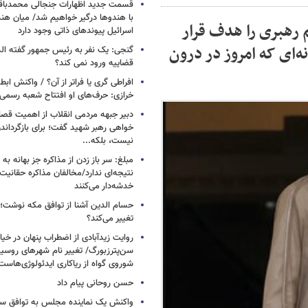
قسمت جدید اظهارات جنجالی محمدباقر 
با هندوها درگیر خواهیم شد/ میان هند
 رهبری را هدف قرار
اسرائیل پیوندهای ذاتی وجود دارد
‌ای که امروز در درون
گنجی: یک نفر به رئیس جمهور گفته ال
قضاییه ورود نمی کند؟
افراطی گری یا فراتر از آن؟ / واکنش اب
خرازی: حرف‌های او افتتاح شعبه رسم
دبیر جبهه مردمی انقلاب از اهمیت ق
خواهی رهبر شهید گفت؛ برای بازگردان
نیست، بلکه...
مبلغ: سر باز زدن از مذاکره‌ جز بهانه ب
نتیجه‌ای ندارد/مخالفان مذاکره حقانیت ا
خدشه‌دار می‌کنند
حسام الدین آشنا از توافق مکه نوشت؛
تغییر می‌کند؟
روایت زیدآبادی از اضطراب پنهان در خیا
سن‌پترزبورگ/ تغییر نام شهرهای روسیه 
شوروی گواه از ریاکاری ایدئولوژی‌هاست
حسن روحانی پیام داد
واکنش یک نماینده مجلس به توافق سه