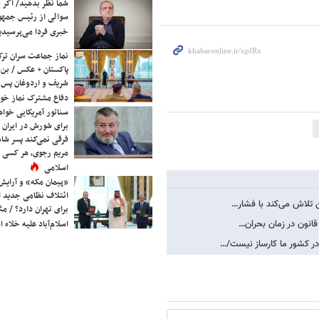
شما نظر بدهید/ اگر خ
سوالی از رئیس جمه
خبری فردا می‌پرسیدی
نماز جماعت سران ترک
پاکستان + عکس / بن‌س
شریف و اردوغان پس ا
دفاع مشترک نماز خوا
سناتور آمریکایی خواه
برای شورش در ایران 
فرقی نمی‌کند پسر شاه 
مریم رجوی، هر کسی 
اسلامی
«پیمان مکه» و آرایش
ائتلاف نظامی جدید 
 تلاش می‌کند با فشار…
برای تهران دارد؟ / مث
انون در زمان بحران…
اسلام‌آباد علیه خلاء
در کشور ما کارساز نیست/…