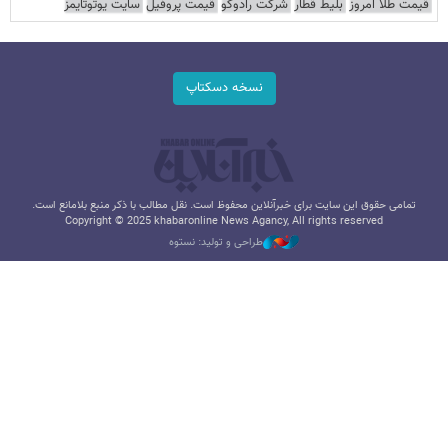
قیمت طلا امروز
بلیط قطار
شرکت رادوکو
قیمت پروفیل
سایت یوتوتایمز
نسخه دسکتاپ
تمامی حقوق این سایت برای خبرآنلاین محفوظ است. نقل مطالب با ذکر منبع بلامانع است.
Copyright © 2025 khabaronline News Agancy, All rights reserved
طراحی و تولید: نستوه