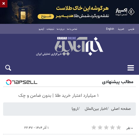
×
فارسی
العربية
English
تماس با ما
درباره ما
تبلیغات
آرشیو
پنجشنبه ۱۵ مرداد ۱۴۰۵
مطالب پیشنهادی
۱ میلیارد اعتبار خرید طلا | بدون ضامن و چک
صفحه اصلی
اخبار بین‌الملل
اروپا
۱ آذر ۱۴۰۴ - ۲۲:۴۷
۰ نفر