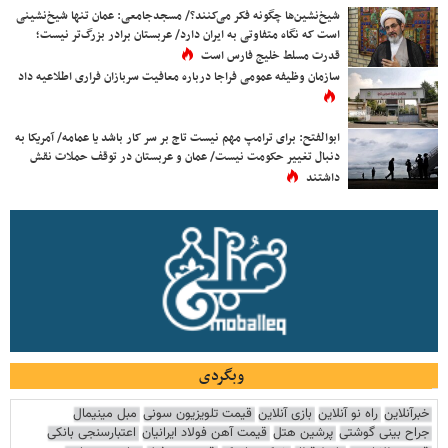
شیخ‌نشین‌ها چگونه فکر می‌کنند؟/ مسجدجامعی: عمان تنها شیخ‌نشینی
است که نگاه متفاوتی به ایران دارد/ عربستان برادر بزرگ‌تر نیست؛
قدرت مسلط خلیج فارس است
سازمان وظیفه عمومی فراجا درباره معافیت سربازان فراری اطلاعیه داد
ابوالفتح: برای ترامپ مهم نیست تاج بر سر کار باشد یا عمامه/ آمریکا به
دنبال تغییر حکومت نیست/ عمان و عربستان در توقف حملات نقش
داشتند
وبگردی
خبرآنلاین
راه نو آنلاین
بازی آنلاین
قیمت تلویزیون سونی
مبل مینیمال
جراح بینی گوشتی
پرشین هتل
قیمت آهن فولاد ایرانیان
اعتبارسنجی بانکی