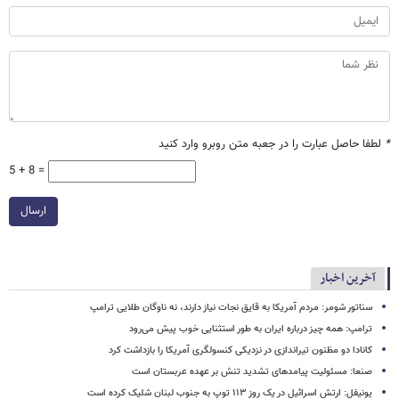
*
لطفا حاصل عبارت را در جعبه متن روبرو وارد کنید
5 + 8 =
ارسال
آخرین اخبار
سناتور شومر: مردم آمریکا به قایق نجات نیاز دارند، نه ناوگان طلایی ترامپ
ترامپ: همه چیز درباره ایران به طور استثنایی خوب پیش می‌رود
کانادا دو مظنون تیراندازی در نزدیکی کنسولگری آمریکا را بازداشت کرد
صنعا: مسئولیت پیامدهای تشدید تنش بر عهده عربستان است
یونیفل: ارتش اسرائیل در یک روز ۱۱۳ توپ به جنوب لبنان شلیک کرده است