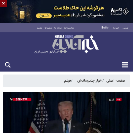
×
فارسی
العربية
English
تماس با ما
درباره ما
تبلیغات
آرشیو
شنبه ۱۷ مرداد ۱۴۰۵
صفحه اصلی
اخبار چندرسانه‌ای
فیلم