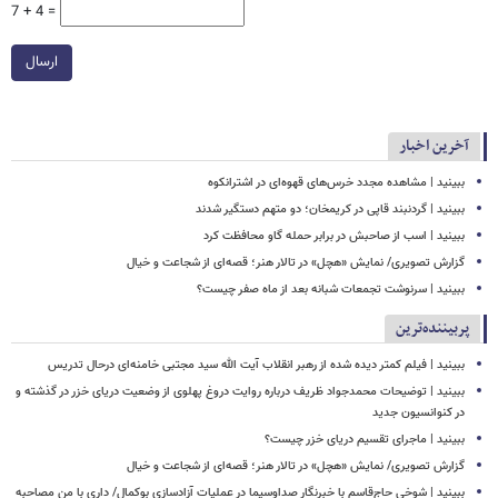
7 + 4 =
ارسال
آخرین اخبار
ببینید | مشاهده مجدد خرس‌های قهوه‌ای در اشترانکوه
ببینید | گردنبند قاپی در کریمخان؛ دو متهم دستگیر شدند
ببینید | اسب از صاحبش در برابر حمله گاو محافظت کرد
گزارش تصویری/ نمایش «هچل» در تالار هنر؛ قصه‌ای از شجاعت و خیال
ببینید | سرنوشت تجمعات شبانه بعد از ماه صفر چیست؟
پربیننده‌ترین
ببینید | فیلم کمتر دیده شده از رهبر انقلاب آیت الله سید مجتبی خامنه‌ای درحال تدریس
ببینید | توضیحات محمدجواد ظریف درباره روایت دروغ پهلوی از وضعیت دریای خزر در گذشته و
در کنوانسیون جدید
ببینید | ماجرای تقسیم دریای خزر چیست؟
گزارش تصویری/ نمایش «هچل» در تالار هنر؛ قصه‌ای از شجاعت و خیال
ببینید | شوخی حاج‌قاسم با خبرنگار صداوسیما در عملیات آزادسازی بوکمال/ داری با من مصاحبه‌