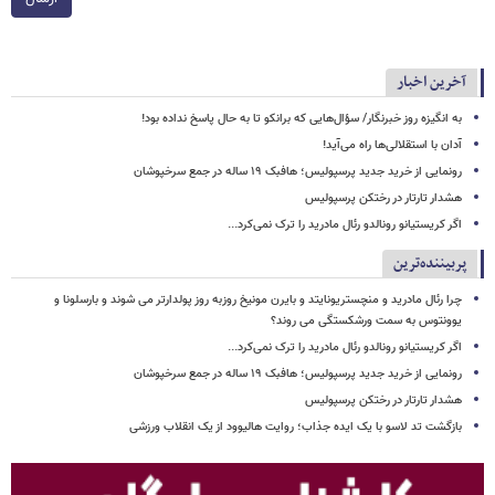
آخرین اخبار
به انگیزه روز خبرنگار/ سؤال‌هایی که برانکو تا به حال پاسخ نداده بود!
آدان با استقلالی‌ها راه می‌آید!
رونمایی از خرید جدید پرسپولیس؛ هافبک ۱۹ ساله در جمع سرخپوشان
هشدار تارتار در رختکن پرسپولیس
اگر کریستیانو رونالدو رئال مادرید را ترک نمی‌کرد...
پربیننده‌ترین
چرا رئال مادرید و منچستریونایتد و بایرن مونیخ روزبه روز پولدارتر می شوند و بارسلونا و
یوونتوس به سمت ورشکستگی می روند؟
اگر کریستیانو رونالدو رئال مادرید را ترک نمی‌کرد...
رونمایی از خرید جدید پرسپولیس؛ هافبک ۱۹ ساله در جمع سرخپوشان
هشدار تارتار در رختکن پرسپولیس
بازگشت تد لاسو با یک ایده جذاب؛ روایت هالیوود از یک انقلاب ورزشی