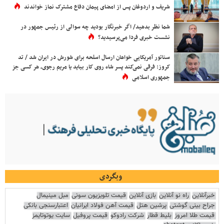
شریف و اردوغان پس از امضای پیمان دفاع مشترک نماز خواندند
شما نظر بدهید/ اگر خبرنگار بودید چه سوالی از رئیس جمهور در
نشست خبری فردا می‌پرسیدید؟
سناتور آمریکایی خواهان ارسال اسلحه برای شورش در ایران شد / تد
کروز: فرقی نمی‌کند پسر شاه روی کار بیاید یا مریم رجوی، هر کسی جز
جمهوری اسلامی
وبگردی
خبرآنلاین
راه نو آنلاین
بازی آنلاین
قیمت تلویزیون سونی
مبل مینیمال
جراح بینی گوشتی
پرشین هتل
قیمت آهن فولاد ایرانیان
اعتبارسنجی بانکی
قیمت طلا امروز
بلیط قطار
شرکت رادوکو
قیمت پروفیل
سایت یوتوتایمز