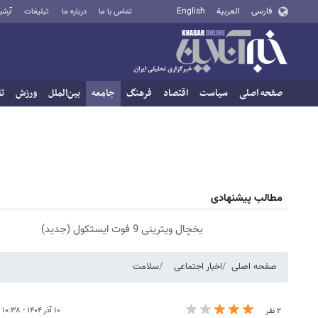
فارسی
العربية
English
تماس با ما
درباره ما
تبلیغات
آرشی
صفحه اصلی
سیاست
اقتصاد
فرهنگ
جامعه
بین‌الملل
ورزش
تا
مطالب پیشنهادی
یخچال ویترینی 9 فوت ایستکول (جدید)
صفحه اصلی
اخبار اجتماعی
سلامت
۱۰ آذر ۱۴۰۴ - ۱۰:۳۸
۲ نفر