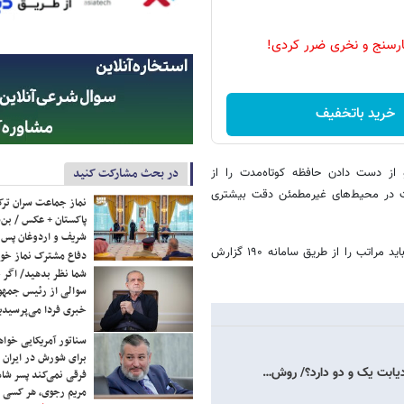
رسنج و نخری ضرر کردی!
خرید باتخفیف
در بحث مشارکت کنید
از دست دادن حافظه کوتاه‌مدت را از
ست در محیط‌های غیرمطمئن دقت بیشتری
نماز جماعت سران ترک
پاکستان + عکس / بن‌س
شریف و اردوغان پس ا
بنا بر اعلام ایفدانا، مردم در صورت مشاهده هرگونه عرضه یا تبلیغ مشکوک باید مراتب را از طریق سامانه ۱۹۰ گزارش
دفاع مشترک نماز خوا
شما نظر بدهید/ اگر خ
سوالی از رئیس جمه
خبری فردا می‌پرسیدی
سناتور آمریکایی خواه
برای شورش در ایران 
 دیابت یک و دو دارد؟/ روش…
فرقی نمی‌کند پسر شاه 
مریم رجوی، هر کسی 