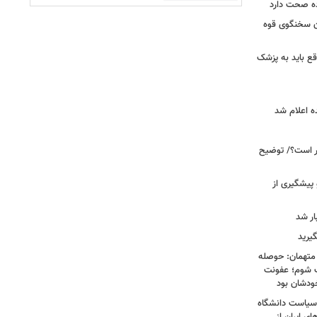
ده صحت دارد
ان سخنگوی قوه
ع باید به پزشک
ه اعلام شد
خبر است؟/ توضیح
 پیشگیری از
یرید
 متهمان: حوصله
پزشک شوم؛ عفونت
ودشان بود
، وقتی سیاست دانشگاه