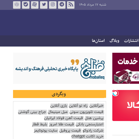
شنبه ۱۷ مرداد ۱۴۰۵
انتشارات
وبلاگ
استان‌ها
وبگردی
خبرآنلاین
راه نو آنلاین
بازی آنلاین
قیمت تلویزیون سونی
مبل مینیمال
جراح بینی گوشتی
پرشین هتل
قیمت آهن فولاد ایرانیان
اعتبارسنجی بانکی
قیمت طلا امروز
بلیط قطار
شرکت رادوکو
قیمت پروفیل
سایت یوتوتایمز
خرید اکانت chatgpt