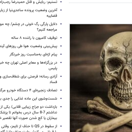
تسنیم: ربایش و قتل حمیدرضا رجب‌زا
آخرین وضعیت پرونده ساعدی‌نیا از زب
قضاییه
دلایل پارگی رگ خونی در چشم/ چه موق
مراجعه کنیم؟
توقیف کامیون با راننده ۸ ساله
پیش‌بینی وضعیت هوا طی روزهای آیند
پیام اژه‌ای به‌مناسبت روز خبرنگار
در بزرگراه‌ها و معابر اصلی تهران چه 
پلیس
آزادی رسانه؛ فرصتی برای شفاف‌سازی و
فساد
تصادف زنجیره‌ای ۴ دستگاه خودرو مرگبار شد
شست‌وشوی این ماده غذایی را جدی بگ
بازداشت دو جراح زیبایی قلابی/ یکی از
نداشتم 7-8 سال درس بخوانم تا 
بیماران یا کج شدن صورت آنها تقصیر خ
از سقوط در QS تا حذف از تایمز