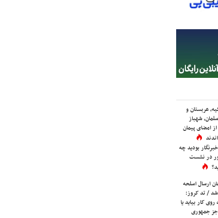
یه، عربستان و
لمان، شهباز
ز امضای پیمان
ندند
برنگار بودید چه
ور در نشست
د؟
ان ارسال اسلحه
شد / تد کروز:
روی کار بیاید یا
جز جمهوری