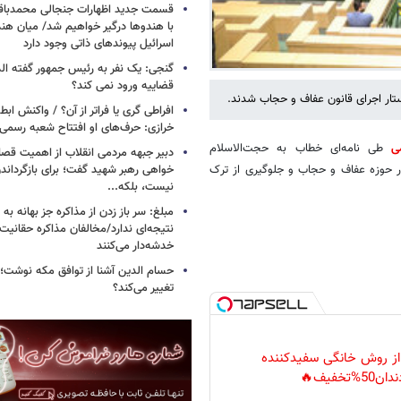
قسمت جدید اظهارات جنجالی محمدباقر 
با هندوها درگیر خواهیم شد/ میان هند
اسرائیل پیوندهای ذاتی وجود دارد
گنجی: یک نفر به رئیس جمهور گفته ال
قضاییه ورود نمی کند؟
افراطی گری یا فراتر از آن؟ / واکنش اب
خرازی: حرف‌های او افتتاح شعبه رسم
می
طی نامه‌ای خطاب به حجت‌الاسلام
دبیر جبهه مردمی انقلاب از اهمیت ق
خواهی رهبر شهید گفت؛ برای بازگردان
ر حوزه عفاف و حجاب و جلوگیری از ترک
نیست، بلکه...
مبلغ: سر باز زدن از مذاکره‌ جز بهانه ب
نتیجه‌ای ندارد/مخالفان مذاکره حقانیت ا
خدشه‌دار می‌کنند
حسام الدین آشنا از توافق مکه نوشت؛
تغییر می‌کند؟
 از روش خانگی سفیدکننده
دان50%تخفیف🔥