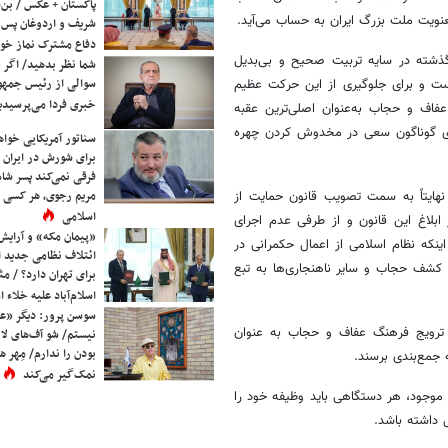
پاکستان + عکس / بن‌س
نویت ملت بزرگ ایران به حساب می‌آید.
شریف و اردوغان پس ا
دفاع مشترک نماز خوا
گذشته در سایه تربیت صحیح و بی‌بدیل
شما نظر بدهید/ اگر خ
سوالی از رئیس جمه
ست و برای جلوگیری از این حرکت عظیم
خبری فردا می‌پرسیدی
اف و حجاب به‌عنوان اصلی‌ترین عقبه
‌های گوناگون سعی در مخدوش کردن چهره
سناتور آمریکایی خواه
برای شورش در ایران 
فرقی نمی‌کند پسر شاه 
مریم رجوی، هر کسی 
ایتاً به سمت تصویب قانون حمایت از
اسلامی
ابلاغ این قانون و از طرفی عدم اجرای
«پیمان مکه» و آرایش
ینکه نظام اسلامی از اعمال حکمرانی در
ائتلاف نظامی جدید 
کشف حجاب و سایر ناهنجاری‌ها به تبع
برای تهران دارد؟ / مث
اسلام‌آباد علیه خلاء
سوسن پرور: دیگر «عا
ن ترویج فرهنگ عفاف و حجاب به عنوان
نیستم/ شو آف‌های لاز
بودن را ندارم/ مِهر هم
ه جمع‌بندی برسند.
نمک‌گیر می‌کند
ین موجود، هر دستگاهی باید وظیفه خود را
 داشته باشد.