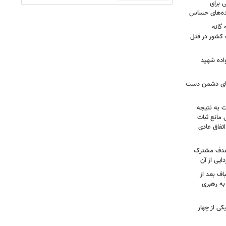
 برای
نده‌های حساس
گانه
 کشور در قتل
واده شهید
وهای دشمن دست
ت به نتیجه
 مانع ثبات
تفاق عادی
 هدف مشترک
یی از آن
اف بعد از
به رهبری
ی از چهار