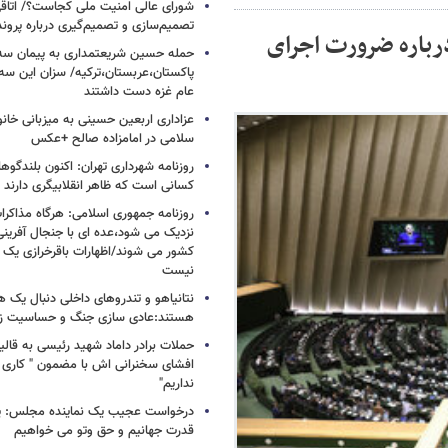
شورای عالی امنیت ملی کجاست؟/ اتاقی
تصمیم‌سازی و تصمیم‌گیری درباره پرو
ه درباره ضرورت اجرای
حمله حسین شریعتمداری به پیمان سه 
پاکستان،عربستان،ترکیه/ سزان این سه
عام غزه دست داشتند
عزاداری اربعین حسینی به میزبانی خان
سلامی در امامزاده صالح +عکس
روزنامه شهرداری تهران: اکنون بلندگ
کسانی است که ظاهر انقلابیگری دارند
روزنامه جمهوری اسلامی: هرگاه مذاکرا
نزدیک می شود،عده ای با جنجال آفرینی
کشور می شوند/اظهارات باقرخرازی یک ا
نیست
نتانیاهو و تندروهای داخلی دنبال یک
هستند:عادی سازی جنگ و حساسیت زدا
حملات برادر داماد شهید رئیسی به قالیب
افشای سخنرانی اش با مضمون " کاری 
نداریم"
درخواست عجیب یک نماینده مجلس: یک
قدرت جهانیم و حق وتو می خواهیم