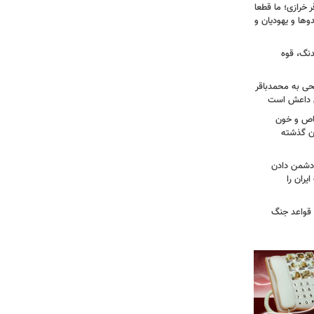
خرازی؛ ما قطعا
وها و یهودیان و
دنگ، قوه
طحی به محمدباقر
ی داعش است
صاص و خون
دن گذشته
ه دشمن دادن
یران را
 قواعد جنگ