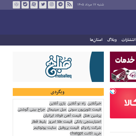
شنبه ۱۷ مرداد ۱۴۰۵
انتشارات
وبلاگ
استان‌ها
وبگردی
خبرآنلاین
راه نو آنلاین
بازی آنلاین
قیمت تلویزیون سونی
مبل مینیمال
جراح بینی گوشتی
پرشین هتل
قیمت آهن فولاد ایرانیان
اعتبارسنجی بانکی
قیمت طلا امروز
بلیط قطار
شرکت رادوکو
قیمت پروفیل
سایت یوتوتایمز
خرید اکانت chatgpt