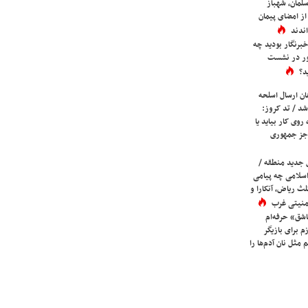
لمان، شهباز
ز امضای پیمان
ندند
برنگار بودید چه
ور در نشست
د؟
ان ارسال اسلحه
شد / تد کروز:
روی کار بیاید یا
جز جمهوری
 جدید منطقه /
اسلامی چه پیامی
لث ریاض، آنکارا و
 امنیتی غرب
شق» حرفه‌ام
م برای بازیگر
 مثل نان آدم‌ها را