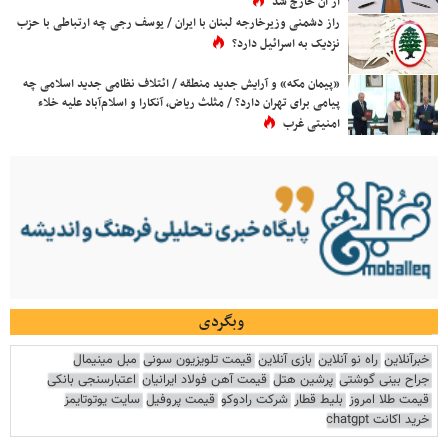
از آن خارج شد
راز دشمنی وزیرخارجه لبنان با ایران / یوسف رجی چه ارتباطی با حزب
نزدیک به اسرائیل دارد؟
«پیمان مکه» و آرایش جدید منطقه / ائتلاف نظامی جدید اسلامی چه
پیامی برای تهران دارد؟ / مثلث ریاض، آنکارا و اسلام‌آباد علیه خلاء
امنیتی غرب
وبگردی
خبرآنلاین
راه نو آنلاین
بازی آنلاین
قیمت تلویزیون سونی
مبل مینیمال
جراح بینی گوشتی
پرشین هتل
قیمت آهن فولاد ایرانیان
اعتبارسنجی بانکی
قیمت طلا امروز
بلیط قطار
شرکت رادوکو
قیمت پروفیل
سایت یوتوتایمز
خرید اکانت chatgpt