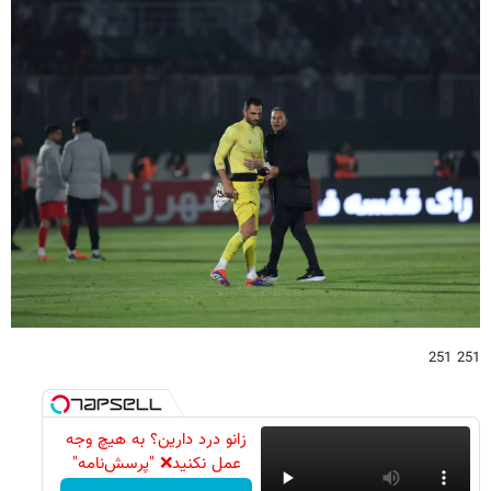
251 251
زانو درد دارین؟ به هیچ وجه
عمل نکنید❌ "پرسش‌نامه"