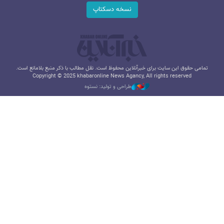
نسخه دسکتاپ
تمامی حقوق این سایت برای خبرآنلاین محفوظ است. نقل مطالب با ذکر منبع بلامانع است.
Copyright © 2025 khabaronline News Agancy, All rights reserved
طراحی و تولید: نستوه