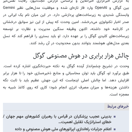
به گزارش خبرگزاری خبرآنلاین و براساس گزارش گجت‌نیوز، رقابت نفس‌گیر
بین گوگل و OpenAI وارد فاز تازه‌ای شده و موفقیت مدل‌هایی نظیر Gemini
وابستگی شدیدی به زیرساخت‌های پردازشی دارد. در این میان نام یک ایرانی در
صدر اخبار تکنولوژی می‌درخشد. امین وحدت که پیش از این نیز سوابق درخشانی
در کارنامه خود داشته، اکنون وظیفه سنگین مدیریت و نظارت بر توسعه
زیرساخت‌های کلیدی گوگل را بر عهده دارد. او باید بستری را فراهم کند که نسل
بعدی مدل‌های هوشمند بتوانند بدون محدودیت در آن رشد کنند.
چالش هزار برابری در هوش مصنوعی گوگل
وحدت در تشریح چشم‌انداز آینده گوگل به نکته حیرت‌انگیزی اشاره کرده است.
طبق برآورد او، گوگل باید توان محاسباتی و منابع ذخیره‌سازی خود را تا هزار برابر
افزایش دهد. اما چالش اصلی اینجاست که این جهش عظیم باید با ثابت نگه
داشتن هزینه‌ها و میزان مصرف انرژی انجام شود؛ کاری که روی کاغذ شبیه به
معجزه است.
خبرهای مرتبط
بدبینی عجیب پزشکیان در قیاس با رهبران کشورهای مهم جهان /
خطای استراتژیک تقلیل اهمیت…
اعلام جزئیات راه‌اندازی اپراتورهای ملی هوش مصنوعی و داده