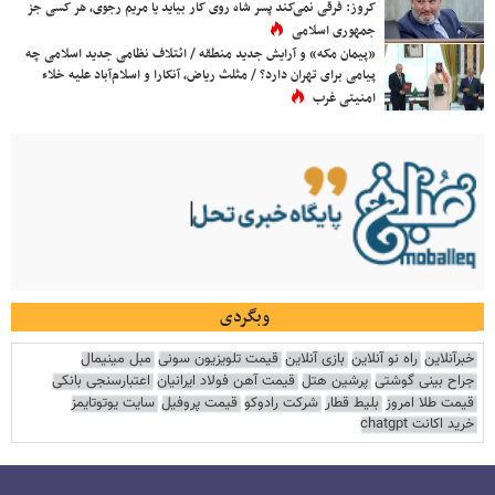
کروز: فرقی نمی‌کند پسر شاه روی کار بیاید یا مریم رجوی، هر کسی جز
جمهوری اسلامی
«پیمان مکه» و آرایش جدید منطقه / ائتلاف نظامی جدید اسلامی چه
پیامی برای تهران دارد؟ / مثلث ریاض، آنکارا و اسلام‌آباد علیه خلاء
امنیتی غرب
وبگردی
خبرآنلاین
راه نو آنلاین
بازی آنلاین
قیمت تلویزیون سونی
مبل مینیمال
جراح بینی گوشتی
پرشین هتل
قیمت آهن فولاد ایرانیان
اعتبارسنجی بانکی
قیمت طلا امروز
بلیط قطار
شرکت رادوکو
قیمت پروفیل
سایت یوتوتایمز
خرید اکانت chatgpt