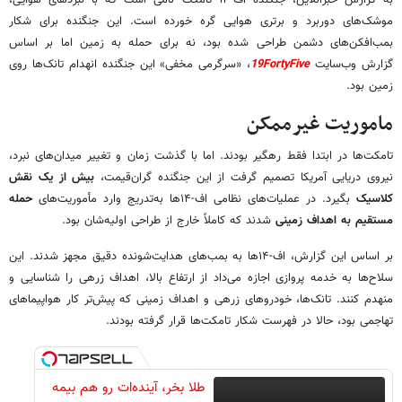
به گزارش خبرآنلاین، جنگنده اف-۱۴ تامکت نامی است که با نبردهای هوایی،
موشک‌های دوربرد و برتری هوایی گره خورده است. این جنگنده برای شکار
بمب‌افکن‌های دشمن طراحی شده بود، نه برای حمله به زمین اما بر اساس
گزارش وب‌سایت
19FortyFive
، «سرگرمی مخفی» این جنگنده انهدام تانک‌ها روی
زمین بود.
ماموریت غیرممکن
تامکت‌ها در ابتدا فقط رهگیر بودند. اما با گذشت زمان و تغییر میدان‌های نبرد،
نیروی دریایی آمریکا تصمیم گرفت از این جنگنده گران‌قیمت،
بیش از یک نقش
کلاسیک
بگیرد. در عملیات‌های نظامی اف-۱۴ها به‌تدریج وارد مأموریت‌های
حمله
مستقیم به اهداف زمینی
شدند که کاملاً خارج از طراحی اولیه‌شان بود.
بر اساس این گزارش، اف-۱۴ها به بمب‌های هدایت‌شونده دقیق مجهز شدند. این
سلاح‌ها به خدمه پروازی اجازه می‌داد از ارتفاع بالا، اهداف زرهی را شناسایی و
منهدم کنند. تانک‌ها، خودروهای زرهی و اهداف زمینی که پیش‌تر کار هواپیماهای
تهاجمی بود، حالا در فهرست شکار تامکت‌ها قرار گرفته بودند.
طلا بخر، آینده‌ات رو هم بیمه