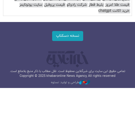
قیمت طلا امروز
بلیط قطار
شرکت رادوکو
قیمت پروفیل
سایت یوتوتایمز
خرید اکانت chatgpt
نسخه دسکتاپ
تمامی حقوق این سایت برای خبرآنلاین محفوظ است. نقل مطالب با ذکر منبع بلامانع است.
Copyright © 2025 khabaronline News Agancy, All rights reserved
طراحی و تولید: نستوه