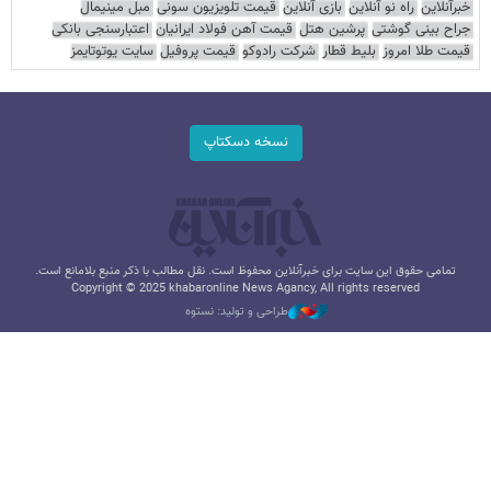
خبرآنلاین
راه نو آنلاین
بازی آنلاین
قیمت تلویزیون سونی
مبل مینیمال
جراح بینی گوشتی
پرشین هتل
قیمت آهن فولاد ایرانیان
اعتبارسنجی بانکی
قیمت طلا امروز
بلیط قطار
شرکت رادوکو
قیمت پروفیل
سایت یوتوتایمز
نسخه دسکتاپ
تمامی حقوق این سایت برای خبرآنلاین محفوظ است. نقل مطالب با ذکر منبع بلامانع است.
Copyright © 2025 khabaronline News Agancy, All rights reserved
طراحی و تولید: نستوه