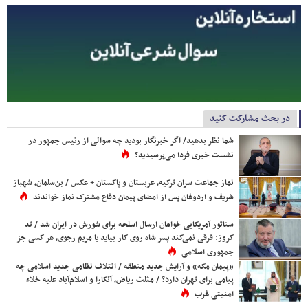
در بحث مشارکت کنید
شما نظر بدهید/ اگر خبرنگار بودید چه سوالی از رئیس جمهور در
نشست خبری فردا می‌پرسیدید؟
نماز جماعت سران ترکیه، عربستان و پاکستان + عکس / بن‌سلمان، شهباز
شریف و اردوغان پس از امضای پیمان دفاع مشترک نماز خواندند
سناتور آمریکایی خواهان ارسال اسلحه برای شورش در ایران شد / تد
کروز: فرقی نمی‌کند پسر شاه روی کار بیاید یا مریم رجوی، هر کسی جز
جمهوری اسلامی
«پیمان مکه» و آرایش جدید منطقه / ائتلاف نظامی جدید اسلامی چه
پیامی برای تهران دارد؟ / مثلث ریاض، آنکارا و اسلام‌آباد علیه خلاء
امنیتی غرب