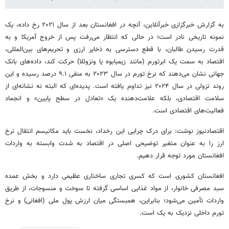
به گزارش خبرگزاری خبرآنلاین، آنچه در افغانستان بعد از سال ۲۰۲۱ رخ داده، یک
نمونه تاریخی نادر است؛ در حالی که انتظار می‌رفت پس از خروج آمریکا و به
قدرت رسیدن طالبان، با قطع دسترسی به ذخایر ارزی و تحریم‌های بین‌المللی،
اقتصاد به سمت یک ابرتورم (مانند زیمبابوه یا ونزوئلا) حرکت کند، داده‌های بانک
جهانی نشان می‌دهند که نرخ تورم در سال ۲۰۲۳ به منفی ۹.۱ درصد رسیده و این
روند نزولی در سال ۲۰۲۴ نیز تداوم یافته است. پدیده‌ای که البته نه نشانه‌ای از
سلامت اقتصادی، بلکه علامت‌دهنده‌ یک «تعادل در سطح پایین» و انجماد
فعالیت‌های اقتصادی است.
اقتصادنیوز نوشت: برای درک چرایی این رخداد، نخست باید مکانیسم انتقال نرخ
ارز را به عنوان متغیر توضیحی اصلی در اقتصاد به شدت وابسته به واردات
افغانستان مورد توجه قرار دهیم.
افغانستان کشوری است که کسری تجاری ساختاری عظیمی دارد و بخش عمده
سبد مصرفی خانوار، از مواد غذایی اساسی گرفته تا سوخت و منسوجات، از طریق
واردات تأمین می‌شود؛ بنابراین، همبستگی میان ارزش پول ملی (افغانی) و نرخ
تورم داخلی نزدیک به یک است.