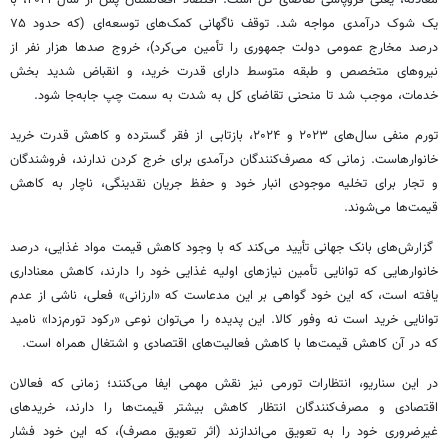
یک شوک درآمدی مواجه شد. توقف ناگهانی کمک‌های توسعه‌ای (که حدود ۷۵
درصد مخارج عمومی دولت جمهوری را تأمین می‌کرد)، خروج صدها هزار نفر از
نیروهای متخصص و طبقه متوسط دارای قدرت خرید، و انقباض شدید بخش
خدمات، موجب شد تا منحنی تقاضای کل به شدت به سمت چپ جابه‌جا شود.
تورم منفی سال‌های ۲۰۲۳ و ۲۰۲۴، بازتابی از فقر گسترده و کاهش قدرت خرید
خانوارهاست. زمانی که مصرف‌کنندگان درآمدی برای خرج کردن ندارند، فروشندگان
و تجار برای تخلیه موجودی انبار خود و حفظ جریان نقدینگی، ناچار به کاهش
قیمت‌ها می‌شوند.
گزارش‌های بانک جهانی تأیید می‌کند که با وجود کاهش قیمت مواد غذایی، درصد
خانوارهایی که توانایی تأمین نیازهای اولیه غذایی خود را دارند، کاهش معناداری
یافته است، که این خود گواهی بر این مدعاست که «ارزانی» فعلی، ناشی از عدم
توانایی خرید است نه وفور کالا. این پدیده را می‌توان نوعی «رکود تورم‌زدا» نامید
که در آن کاهش قیمت‌ها با کاهش فعالیت‌های اقتصادی و اشتغال همراه است.
در این سناریو، انتظارات تورمی نیز نقش مهمی ایفا می‌کنند؛ زمانی که فعالان
اقتصادی و مصرف‌کنندگان انتظار کاهش بیشتر قیمت‌ها را دارند، خریدهای
غیرضروری خود را به تعویق می‌اندازند (اثر تعویق مصرف)، که این خود فشار