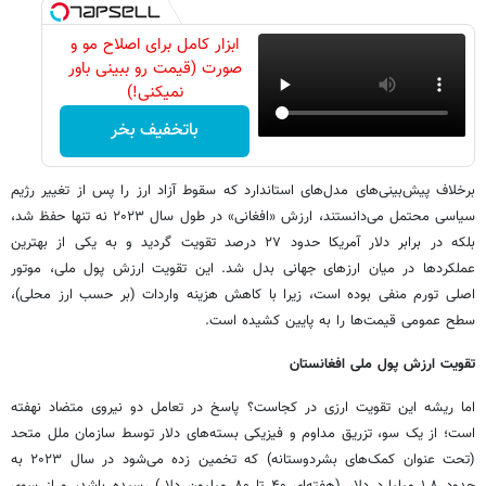
ابزار کامل برای اصلاح مو و
صورت (قیمت رو ببینی باور
نمیکنی!)
باتخفیف بخر
برخلاف پیش‌بینی‌های مدل‌های استاندارد که سقوط آزاد ارز را پس از تغییر رژیم
سیاسی محتمل می‌دانستند، ارزش «افغانی» در طول سال ۲۰۲۳ نه تنها حفظ شد،
بلکه در برابر دلار آمریکا حدود ۲۷ درصد تقویت گردید و به یکی از بهترین
عملکردها در میان ارزهای جهانی بدل شد. این تقویت ارزش پول ملی، موتور
اصلی تورم منفی بوده است، زیرا با کاهش هزینه واردات (بر حسب ارز محلی)،
سطح عمومی قیمت‌ها را به پایین کشیده است.
تقویت ارزش پول ملی افغانستان
اما ریشه این تقویت ارزی در کجاست؟ پاسخ در تعامل دو نیروی متضاد نهفته
است؛ از یک سو، تزریق مداوم و فیزیکی بسته‌های دلار توسط سازمان ملل متحد
(تحت عنوان کمک‌های بشردوستانه) که تخمین زده می‌شود در سال ۲۰۲۳ به
حدود ۱.۸ میلیارد دلار (هفته‌ای ۴۰ تا ۸۰ میلیون دلار) رسیده باشد، و از سوی