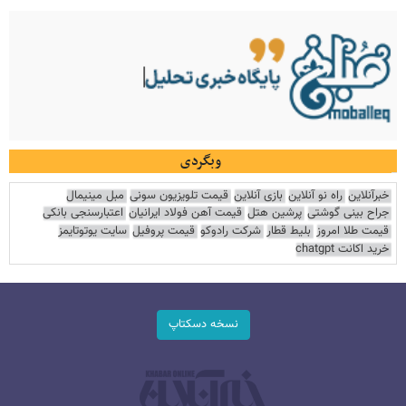
وبگردی
خبرآنلاین
راه نو آنلاین
بازی آنلاین
قیمت تلویزیون سونی
مبل مینیمال
جراح بینی گوشتی
پرشین هتل
قیمت آهن فولاد ایرانیان
اعتبارسنجی بانکی
قیمت طلا امروز
بلیط قطار
شرکت رادوکو
قیمت پروفیل
سایت یوتوتایمز
خرید اکانت chatgpt
نسخه دسکتاپ