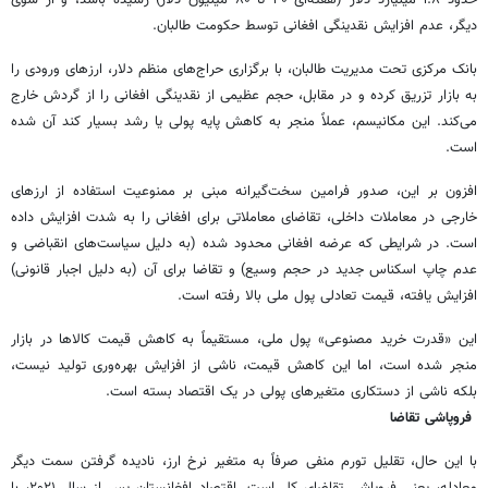
دیگر، عدم افزایش نقدینگی افغانی توسط حکومت طالبان.
بانک مرکزی تحت مدیریت طالبان، با برگزاری حراج‌های منظم دلار، ارزهای ورودی را
به بازار تزریق کرده و در مقابل، حجم عظیمی از نقدینگی افغانی را از گردش خارج
می‌کند. این مکانیسم، عملاً منجر به کاهش پایه پولی یا رشد بسیار کند آن شده
است.
افزون بر این، صدور فرامین سخت‌گیرانه مبنی بر ممنوعیت استفاده از ارزهای
خارجی در معاملات داخلی، تقاضای معاملاتی برای افغانی را به شدت افزایش داده
است. در شرایطی که عرضه افغانی محدود شده (به دلیل سیاست‌های انقباضی و
عدم چاپ اسکناس جدید در حجم وسیع) و تقاضا برای آن (به دلیل اجبار قانونی)
افزایش یافته، قیمت تعادلی پول ملی بالا رفته است.
این «قدرت خرید مصنوعی» پول ملی، مستقیماً به کاهش قیمت کالاها در بازار
منجر شده است، اما این کاهش قیمت، ناشی از افزایش بهره‌وری تولید نیست،
بلکه ناشی از دستکاری متغیرهای پولی در یک اقتصاد بسته‌ است.
فروپاشی تقاضا
با این حال، تقلیل تورم منفی صرفاً به متغیر نرخ ارز، نادیده گرفتن سمت دیگر
معادله، یعنی فروپاشی تقاضای کل است. اقتصاد افغانستان پس از سال ۲۰۲۱، با