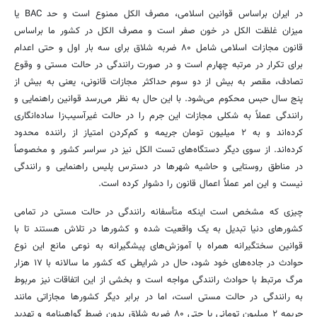
در ایران براساس قوانین اسلامی، مصرف الکل ممنوع است و حد BAC یا
میزان غلظت الکل در خون صفر است و مصرف الکل در کشور ما براساس
قانون مجازات اسلامی شامل ۸۰ ضربه شلاق برای سه بار اول و حتی اعدام
برای تکرار در مرتبه چهارم است و در صورت رانندگی در حالت مستی و وقوع
تصادف، مقصر به بیش از دو سوم حداکثر مجازات قانونی، یعنی به بیش از
پنج سال حبس محکوم می‌شود. با این حال به نظر می‌رسد قوانین راهنمایی و
رانندگی عملاً به شکلی مجازات این جرم را در حالت غیرآسیب‌زا ساده‌انگاری
کرده‌اند و به ۲ میلیون تومان جریمه و کم‌کردن امتیاز از راننده محدود
کرده‌اند. از سوی دیگر دستگاه‌های تست الکل نیز در سراسر کشور و مخصوصاً
در مناطق روستایی و حاشیه شهرها در دسترس پلیس راهنمایی و رانندگی
نیست و این امر عملاً اعمال قانون را دشوار کرده است.
چیزی که مشخص است اینکه متأسفانه رانندگی در حالت مستی در تمامی
کشورهای دنیا تبدیل به یک واقعیت شده و کشورها در تلاش هستند تا با
قوانین سختگیرانه همراه با آموزش‌های پیشگیرانه به نوعی مانع این نوع
حوادث در جاده‌های خود شود، حال در شرایطی که کشور ما سالانه با ۱۷ هزار
مرگ مرتبط با حوادث رانندگی مواجه است و بخشی از این اتفاقات نیز مربوط
به رانندگی در حالت مستی است، اما در برابر دیگر کشورها مجازاتی مانند
جریمه ۲ میلیون تومانی یا حتی ۸۰ ضربه شلاق بدون ضبط گواهینامه و تهدید