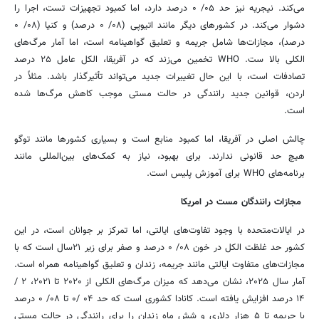
می‌کند. نیجریه نیز حد ۰۵/ ۰ درصد دارد، اما کمبود تجهیزات تست، اجرا را
دشوار می‌کند. در کشورهای دیگر مانند اتیوپی (۰۸/ ۰ درصد) و کنیا (۰۸/ ۰
درصد)، مجازات‌ها شامل جریمه و تعلیق گواهینامه است، اما آمار مرگ‌های
الکلی بالا ست. WHO تخمین می‌زند که در آفریقا، الکل عامل ۲۵ درصد
تصادفات است، با این حال تغییرات جدید می‌تواند تأثیرگذار باشد. مثلاً در
اردن، قوانین جدید رانندگی در حالت مستی موجب کاهش مرگ‌ها شده
است.
چالش اصلی در آفریقا، اما کمبود منابع است و بسیاری کشورها مانند توگو
هیچ حد قانونی ندارند. برای بهبود، نیاز به کمک‌های بین‌المللی مانند
برنامه‌های WHO برای آموزش پلیس است.
مجازات رانندگان مست در امریکا
در ایالات‌متحده با وجود تفاوت‌های ایالتی، اما تمرکز بر جوانان است، در این
کشور حد غلظت الکل در خون ۰۸/ ۰ درصد و صفر برای زیر ۲۱سال است که با
مجازات‌های متفاوت ایالتی مانند جریمه، زندان و تعلیق گواهینامه همراه است.
آمار سال ۲۰۲۵، نشان می‌دهد که میزان مرگ‌های الکلی از ۲۰۲۰ تا ۲۰۲۱، ۲ /
۱۴ درصد افزایش یافته است. کانادا کشوری است که حد ۰۴ /۰ تا ۰۸/ ۰ درصد
با جریمه تا ۵ هزار دلاری و شش ماه زندان را برای رانندگی در حالت مستی