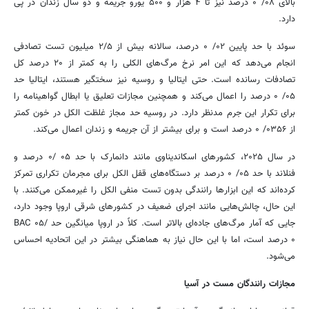
بالای ۰۸/ ۰ درصد نیز تا ۴ هزار و ۵۰۰ یورو جریمه و دو سال زندان در پی
دارد.
سوئد با حد پایین ۰۲/ ۰ درصد، سالانه بیش از ۲/۵ میلیون تست تصادفی
انجام می‌دهد که این امر نرخ مرگ‌های الکلی را به کمتر از ۲۰ درصد کل
تصادفات رسانده است. حتی ایتالیا و روسیه نیز سختگیر هستند، ایتالیا حد
۰۵/ ۰ درصد را اعمال می‌کند و همچنین مجازات تعلیق یا ابطال گواهینامه را
برای تکرار این جرم مدنظر دارد. در روسیه حد مجاز غلظت الکل در خون کمتر
از ۰۳۵۶/ ۰ درصد است و برای بیشتر از آن جریمه و زندان اعمال می‌کند.
در سال ۲۰۲۵، کشورهای اسکاندیناوی مانند دانمارک با حد ۰۵ /۰ درصد و
فنلاند با حد ۰۵/ ۰ درصد بر دستگاه‌های قفل الکل برای مجرمان تکراری تمرکز
کرده‌اند که این ابزارها رانندگی بدون تست منفی الکل را غیرممکن می‌کنند. با
این حال، چالش‌هایی مانند اجرای ضعیف در کشورهای شرقی اروپا وجود دارد،
جایی که آمار مرگ‌های جاده‌ای بالاتر است. کلاً در اروپا میانگین حد BAC ۰۵/
۰ درصد است، اما با این حال نیاز به هماهنگی بیشتر در این اتحادیه احساس
می‌شود.
مجازات رانندگان مست در آسیا