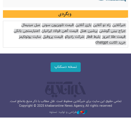
وبگردی
خبرآنلاین
راه نو آنلاین
بازی آنلاین
قیمت تلویزیون سونی
مبل مینیمال
جراح بینی گوشتی
پرشین هتل
قیمت آهن فولاد ایرانیان
اعتبارسنجی بانکی
قیمت طلا امروز
بلیط قطار
شرکت رادوکو
قیمت پروفیل
سایت یوتوتایمز
خرید اکانت chatgpt
نسخه دسکتاپ
تمامی حقوق این سایت برای خبرآنلاین محفوظ است. نقل مطالب با ذکر منبع بلامانع است.
Copyright © 2025 khabaronline News Agancy, All rights reserved
طراحی و تولید: نستوه