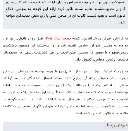
عضو کمیسیون برنامه و بودجه مجلس با بیان اینکه لایحه بودجه ۱۴۰۵ بر مبنای
قانونی تصویب‌نشده تنظیم شده، تأکید کرد: ارائه این لایحه به مجلس خلاف
قانون است و بعید نیست کلیات آن در صحن علنی با رأی منفی نمایندگان مواجه
شود.
به گزارش خبرگزاری خبرآنلاین، لایحه
بودجه سال ۱۴۰۵
طبق روال قانونی، روز اول
دی‌ماه به مجلس شورای اسلامی تقدیم شد و روز سه‌شنبه نیز مسعود پزشکیان،
رئیس‌جمهور، با حضور در مجلس متن لایحه را طی تشریفات رسمی به محمدباقر
قالیباف، رئیس مجلس، تحویل داد.
به روایت تجارت نیوز، با این حال، هم‌زمان با ورود بودجه به پارلمان، ابهاماتی
درباره مبنای حقوقی ارائه آن مطرح شده است. امسال نمایندگان تصمیم گرفتند
بخشی از احکام بودجه را در قالب یک قانون دائمی موسوم به «لایحه الزامات
بودجه» تصویب کنند تا بودجه‌های سالانه عمدتاً بر جداول متمرکز باشد و نیازی به
تصویب مجدد برخی احکام در هر سال وجود نداشته باشد. این لایحه اگرچه در
مجلس به تصویب رسیده، اما به دلیل ایرادات شورای نگهبان همچنان بلاتکلیف
مانده و به قانون تبدیل نشده است.
خبرهای مرتبط