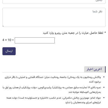
*
لطفا حاصل عبارت را در جعبه متن روبرو وارد کنید
4 + 10 =
ارسال
آخرین اخبار
واکنش روحانیون به یک روحانی/ جامعه روحانیت مبارز: دستگاه قضایی و امنیتی با باقر خرازی
برخورد کنند
نمره بالای ۱۶ نماینده سابق مجلس به پزشکیان/ رشیدی‌کوچی: دولت پزشکیان از همان روز اول با
بحران‌هایی کم‌سابقه مواجه شد
جواد امام: مهم‌ترین چالش حکمرانی، عدم تناسب «اختیار» و «مسئولیت» است/ دولت همه
ابزارهای اجرای وعده‌هایش را ندارد