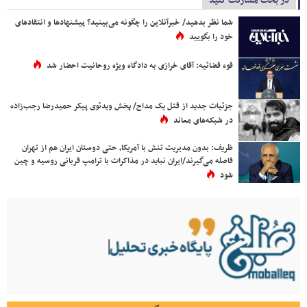
در بحث مشارکت کنید
شما نظر بدهید/ خبرآنلاین را چگونه می‌بینید؟ پیشنهادها و انتقادهای
خود را بگویید
قوه قضائیه: آقای خرازی به دادگاه ویژه روحانیت احضار شد
جزئیات جدید از قتل یک مداح/ پخش ویدئوی پیکر حمیدرضا رجب‌زاده
در شبکه‌های معاند
ظریف: بدون مدیریت تنش با آمریکا، حتی دوستان ایران هم از تهران
فاصله می‌گیرند/ایران نباید در مذاکرات با ترامپ قربانی روسیه و چین
شود