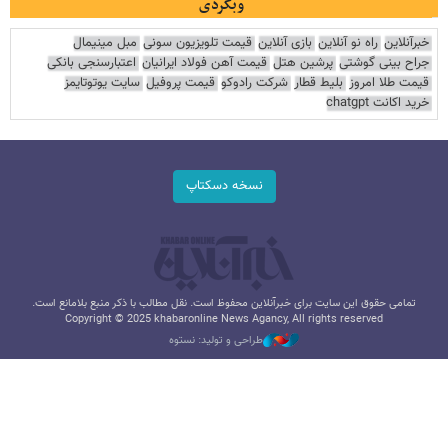
وبگردی
خبرآنلاین
راه نو آنلاین
بازی آنلاین
قیمت تلویزیون سونی
مبل مینیمال
جراح بینی گوشتی
پرشین هتل
قیمت آهن فولاد ایرانیان
اعتبارسنجی بانکی
قیمت طلا امروز
بلیط قطار
شرکت رادوکو
قیمت پروفیل
سایت یوتوتایمز
خرید اکانت chatgpt
نسخه دسکتاپ
تمامی حقوق این سایت برای خبرآنلاین محفوظ است. نقل مطالب با ذکر منبع بلامانع است.
Copyright © 2025 khabaronline News Agancy, All rights reserved
طراحی و تولید: نستوه