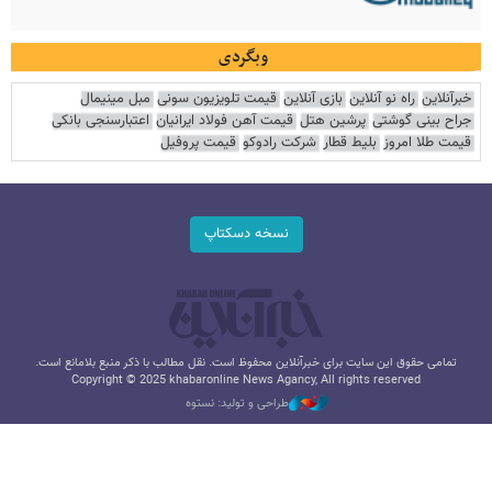
وبگردی
خبرآنلاین
راه نو آنلاین
بازی آنلاین
قیمت تلویزیون سونی
مبل مینیمال
جراح بینی گوشتی
پرشین هتل
قیمت آهن فولاد ایرانیان
اعتبارسنجی بانکی
قیمت طلا امروز
بلیط قطار
شرکت رادوکو
قیمت پروفیل
نسخه دسکتاپ
تمامی حقوق این سایت برای خبرآنلاین محفوظ است. نقل مطالب با ذکر منبع بلامانع است.
Copyright © 2025 khabaronline News Agancy, All rights reserved
طراحی و تولید: نستوه