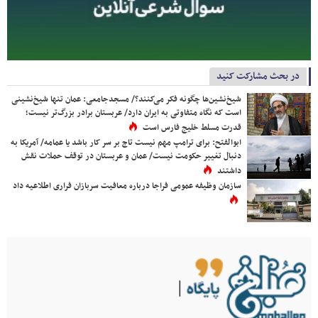
در بحث مشارکت کنید
شیخ‌نشین‌ها چگونه فکر می‌کنند؟/ مسجدجامعی: عمان تنها شیخ‌نشینی
است که نگاه متفاوتی به ایران دارد/ عربستان برادر بزرگ‌تر نیست؛
قدرت مسلط خلیج فارس است
ابوالفتح: برای ترامپ مهم نیست تاج بر سر کار باشد یا عمامه/ آمریکا به
دنبال تغییر حکومت نیست/ عمان و عربستان در توقف حملات نقش
داشتند
سازمان وظیفه عمومی فراجا درباره معافیت سربازان فراری اطلاعیه داد