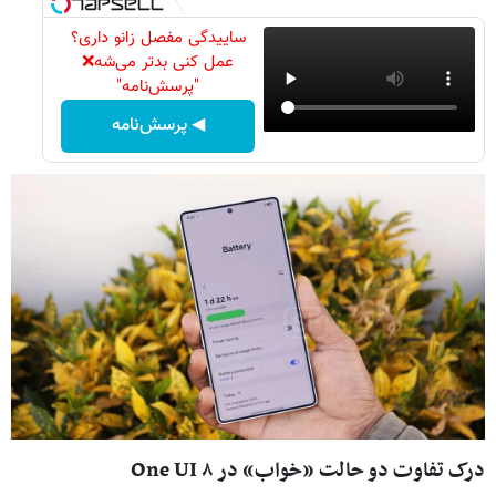
ساییدگی مفصل زانو داری؟
عمل کنی بدتر می‌شه❌
"پرسش‌نامه"
◀ پرسش‌نامه
درک تفاوت دو حالت «خواب» در One UI ۸