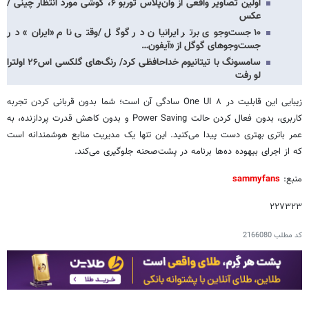
اولین تصاویر واقعی از وان‌پلاس توربو ۶، گوشی مورد انتظار چینی /
عکس
۱۰ جست‌وجوی برتر ایرانیان در گوگل /وقتی نام «ایران» در
جست‌وجوهای گوگل از «آیفون…
سامسونگ با تیتانیوم خداحافظی کرد/ رنگ‌های گلکسی اس۲۶ اولترا
لو رفت
زیبایی این قابلیت در One UI ۸ سادگی آن است؛ شما بدون قربانی کردن تجربه
کاربری، بدون فعال کردن حالت Power Saving و بدون کاهش قدرت پردازنده، به
عمر باتری بهتری دست پیدا می‌کنید. این تنها یک مدیریت منابع هوشمندانه است
که از اجرای بیهوده ده‌ها برنامه در پشت‌صحنه جلوگیری می‌کند.
منبع:
sammyfans
۲۲۷۳۲۳
کد مطلب
2166080