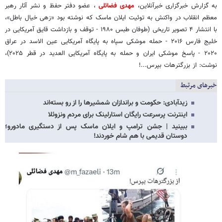
به گزارش خبرگزاری خبرآنلاین،
مهدی فضائلی
، عضو دفتر حفظ و نشر آثار رهبر
معظم انقلاب در واکنش به توئیت ایلان ماسک که نوشته بود «زهی خیال باطل»،
با انتشار ۴ تصویر تاریخی (طوفان طبس ۱۹۸۰ - توقف و بازداشت قایق آمریکایی در
خلیج فارس ۲۰۱۶ - حمله موشکی سپاه به پایگاه آمریکایی عین الاسد در عراق
۲۰۲۰ - پاسخ موشکی ایران و حمله به پایگاه آمریکایی العدید در قطر ۲۰۲۵)،
نوشت: از بزرگترهات بپرس...!
خبرهای مرتبط
زیدآبادی: حکومت و براندازان شمشیرها را از رو بسته‌اند
اینترنت پرسرعت رایگان استارلینک برای مردم ونزوئلا
ببینید | جشن ترامپ و ایلان ماسک پس از دستگیری مادورو؛
دوستان قدیمی با هم شام خوردند!