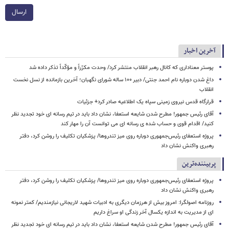
ارسال
آخرین اخبار
پوستر معناداری که کانال رهبر انقلاب منتشر کرد/ وحدت مکرّراً و مؤکّداً تذکر داده شد
داغ شدن دوباره نام احمد جنتی/ دبیر ۱۰۰ ساله شورای نگهبان؛ آخرین بازمانده از نسل نخست
انقلاب
قرارگاه قدس نیروی زمینی سپاه یک اطلاعیه صادر کرد+ جزئیات
آقای رئیس جمهور! مطرح شدن شایعه استعفا، نشان داد باید در تیم رسانه ای خود تجدید نظر
کنید/ اقدام قوی و حساب شده ی رسانه ای می توانست آن را مهار کند
پروژه استعفای رئیس‌جمهوری دوباره روی میز تندروها/ پزشکیان تکلیف را روشن کرد، دفتر
رهبری واکنش نشان داد
پربیننده‌ترین
پروژه استعفای رئیس‌جمهوری دوباره روی میز تندروها/ پزشکیان تکلیف را روشن کرد، دفتر
رهبری واکنش نشان داد
روزنامه اصولگرا: امروز بیش از هرزمان دیگری به ادبیات شهید لاریجانی نیازمندیم/ کمتر نمونه
ای از مدیریت به اندازه یکسال آخر زندگی او سراغ داریم
آقای رئیس جمهور! مطرح شدن شایعه استعفا، نشان داد باید در تیم رسانه ای خود تجدید نظر