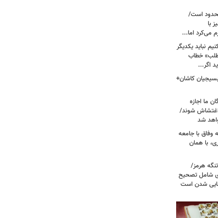
حدود است/
 با
می‌کرد اما...
یم نباید یکدیگر
‌طلب» خطاب
 اگر...
 بسیجیان کاشان+
ن ما اجازه
 اغتشاش شوند/
اهد شد
 وفاق با جامعه
، با همان
تنگه هرمز/
ی شامل تصحیح
نهایی شدن است