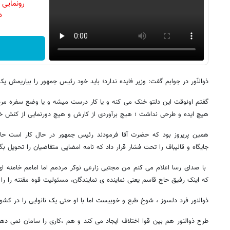
رونمایی
دن
ذوالنّور در جوابم گفت: وزیر فایده ندارد؛ باید خود رئیس جمهور را بیاریمش 
گفتم اونوقت این دلتو خنک می کنه و یا کار درست میشه و یا وضع سفره مرد
هیچ ایده و طرحی نداشت ؛ هیچ برآوردی از کارش و هیچ دورنمایی از کنش خ
همین پریروز بود که حضرت آقا فرمودند رئیس جمهور در حال کار است حالا بر
جایگاه و قالیباف را تحت فشار قرار داد که نامه امضایی متقاضیان را تحویل ب
با صدای رسا اعلام می کنم من مجتبی زارعی نوکر مردمم اما امامم خامنه ای
که اینک رفیق حاج قاسم یعنی نماینده ی نمایندگان، مسئولیت قوه مقننه را را ب
ذوالنور فرد دلسوز ، شوخ طبع و خوبیست اما با او حتی یک نانوایی را در کشو
طرح ذوالنور هم بین قوا اختلاف ایجاد می کند و هم ،کاری را سامان نمی د