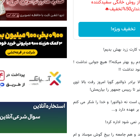
 از روش خانگی سفیدکننده
دان50%تخفیف🔥
تخفیف ویژه!
یک کارت زرد بهش بدیم!
م رو بهتر میکنه؟! هیچ جوابی نداشت !
ود نداشت !!
ادر ذوالنور گویا امروز رفت بالا توی
گیر تا رییس جمهور را بیاریمش!
 است نه ذوالنور! و خدا را شکر می کنم
ر عهده دارد و...
ر نمی شود اداره کرد!
هد و هم جامعه را بیخ گوش موساد و ام