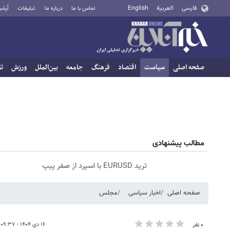
فارسی
العربية
English
تماس با ما
درباره ما
تبلیغات
آرشی
صفحه اصلی
سیاست
اقتصاد
فرهنگ
جامعه
بین‌الملل
ورزش
تا
مطالب پیشنهادی
ترید EURUSD با اسپرد از صفر پیپ
صفحه اصلی
اخبار سیاسی
مجلس
۱۶ دی ۱۴۰۴ - ۰۹:۳۷
۰ نفر