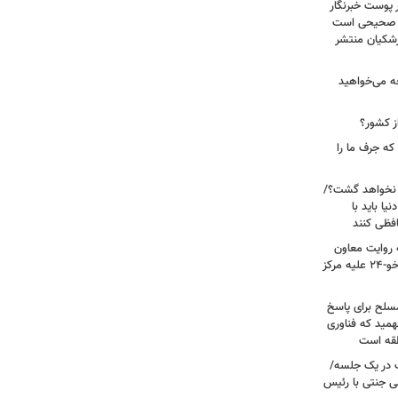
 پوست خبرنگار
ر صحیحی است
پزشکیان منتشر
ه می‌خواهید
ز کشور؟
ه جرف ما را
 نخواهد گشت؟/
یا باید با
فظی کنند
ریت جنگ ۴۰ روزه به روایت معاون
نیروی هوایی ارتش/ مأموریت ویژه سوخو-۲۴ علیه مرکز
سلح برای پاسخ
همید که فناوری
نطقه است
 در یک جلسه/
ی جنتی با رئیس