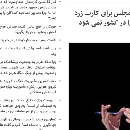
کنار گذاشتن کارمندان صداوسیما که در
مقابل رئیس جمهور حاضر می‌شدند کا
مجلس برای کارت زرد
اما.../ چرا تصاویر مصاحبه کنندگان با 
نشد؟
را در کشور نمی شود
خودتان را خلع لباس کنید، بعدش هرچ
فحش بدهید و دروغ بگویید
اقامت پسر محمدباقر ذوالقدر در خارج ا
ولی فقیه فقط وقتی قابل تبعیت است ک
بزند
چرا تنگه هرمز به وضعیت پیشاجنگ بر
روزنامه اینترنتی دفتر رهبر شهید: همۀ دن
وضعیت پیش از جنگِ تنگۀ هرمز خداحا
خطرناک‌ترین مأمو
فرماندهی سنتکام
سرپرست وزارت دفاع: دست نیروهای م
به تهدیدات پُر است/ به‌زودی خواهند ف
بومی ایران، برتر از هر سامانه ای در م
تصاویری جدید از حسن روحانی و ظریف
جهانگیری با ماسک آمد/ گپ و گفت عل