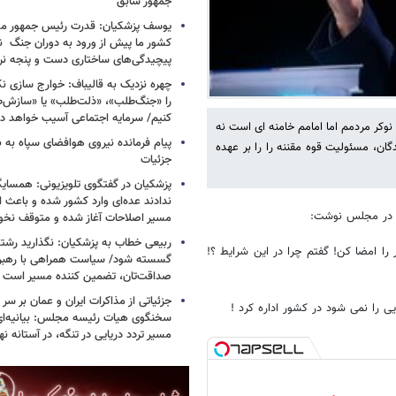
جمهور سابق
یوسف پزشکیان: قدرت رئیس‌ جمهور م
کشور ما پیش از ورود به دوران جنگ نیز
پیچیدگی‌های ساختاری دست و پنجه نرم 
چهره نزدیک به قالیباف: خوارج سازی نکن
را «جنگ‌طلب»، «ذلت‌طلب» یا «سازش
کنیم/ سرمایه اجتماعی آسیب خواهد دید
وکر مردمم اما امامم خامنه ای است نه
پیام فرمانده نیروی هوافضای سپاه به
گان، مسئولیت قوه مقننه را را بر عهده
جزئیات
پزشکیان در گفتگوی تلویزیونی: همسایگا
ندادند عده‌ای وارد کشور شده و باعث
ان در مجلس نوشت:
مسیر اصلاحات آغاز شده و متوقف نخو
ربیعی خطاب به پزشکیان: نگذارید رشته
را امضا کن! گفتم چرا در این شرایط ؟!
گسسته شود/ سیاست همراهی با رهبری
صداقت‌تان، تضمین کننده مسیر است
جزئیاتی از مذاکرات ایران و عمان بر سر 
ایی را نمی شود در کشور اداره کرد !
سخنگوی هیات رئیسه مجلس: بیانیه‌ا
مسیر تردد دریایی در تنگه، در آستانه 