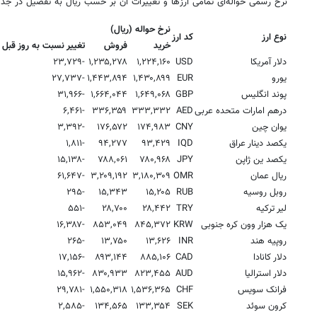
نرخ رسمی حواله‌ای تمامی ارزها و تغییرات آن بر حسب ریال به تفصیل در جد
نرخ حواله (ریال)
نوع ارز
کد ارز
خرید
فروش
تغییر نسبت به روز قبل
دلار آمریکا
USD
۱,۲۲۴,۱۶۰
۱,۲۳۵,۲۷۸
-۲۳,۷۲۹
یورو
EUR
۱,۴۳۰,۸۹۹
۱,۴۴۳,۸۹۴
-۲۷,۷۳۷
پوند انگلیس
GBP
۱,۶۴۹,۰۶۸
۱,۶۶۴,۰۴۴
-۳۱,۹۶۶
درهم امارات متحده عربی
AED
۳۳۳,۳۳۲
۳۳۶,۳۵۹
-۶,۴۶۱
یوان چین
CNY
۱۷۴,۹۸۳
۱۷۶,۵۷۲
-۳,۳۹۲
یکصد دینار عراق
IQD
۹۳,۴۲۹
۹۴,۲۷۷
-۱,۸۱۱
یکصد ین ژاپن
JPY
۷۸۰,۹۶۸
۷۸۸,۰۶۱
-۱۵,۱۳۸
ریال عمان
OMR
۳,۱۸۰,۳۰۹
۳,۲۰۹,۱۹۲
-۶۱,۶۴۷
روبل روسیه
RUB
۱۵,۲۰۵
۱۵,۳۴۳
-۲۹۵
لیر ترکیه
TRY
۲۸,۴۴۲
۲۸,۷۰۰
-۵۵۱
یک هزار وون کره جنوبی
KRW
۸۴۵,۳۷۲
۸۵۳,۰۴۹
-۱۶,۳۸۷
روپیه هند
INR
۱۳,۶۲۶
۱۳,۷۵۰
-۲۶۵
دلار کانادا
CAD
۸۸۵,۱۰۶
۸۹۳,۱۴۴
-۱۷,۱۵۶
دلار استرالیا
AUD
۸۲۳,۴۵۵
۸۳۰,۹۳۳
-۱۵,۹۶۲
فرانک سویس
CHF
۱,۵۳۶,۳۶۵
۱,۵۵۰,۳۱۸
-۲۹,۷۸۱
کرون سوئد
SEK
۱۳۳,۳۵۴
۱۳۴,۵۶۵
-۲,۵۸۵