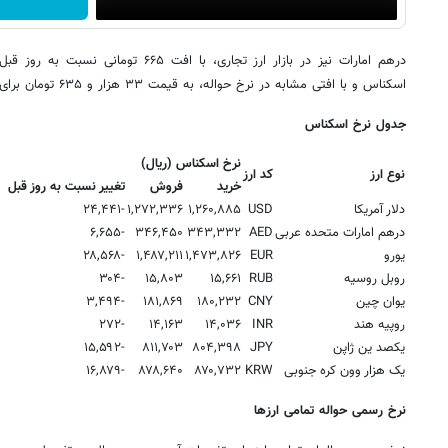
اسکناس و با افتی مشابه در نرخ حواله، به قیمت ۳۳ هزار و ۶۳۵ تومان برای حواله معامله شد.
جدول نرخ اسکناس
نرخ اسکناس (ریال)
نوع ارز
کد ارز
خرید
فروش
تغییر نسبت به روز قبل
دلار آمریکا
USD
۱,۲۶۰,۸۸۵
۱,۲۷۲,۳۳۶
-۲۴,۴۴۱
درهم امارات متحده عربی
AED
۳۴۳,۳۳۲
۳۴۶,۴۵۰
-۶,۶۵۵
یورو
EUR
۱,۴۷۳,۸۲۶
۱,۴۸۷,۲۱۱
-۲۸,۵۶۸
روبل روسیه
RUB
۱۵,۶۶۱
۱۵,۸۰۳
-۳۰۴
یوان چین
CNY
۱۸۰,۲۳۲
۱۸۱,۸۶۹
-۳,۴۹۴
روپیه هند
INR
۱۴,۰۳۶
۱۴,۱۶۳
-۲۷۲
یکصد ین ژاپن
JPY
۸۰۴,۳۹۸
۸۱۱,۷۰۳
-۱۵,۵۹۲
یک هزار وون کره جنوبی
KRW
۸۷۰,۷۳۲
۸۷۸,۶۴۰
-۱۶,۸۷۹
نرخ رسمی حواله تمامی ارزها