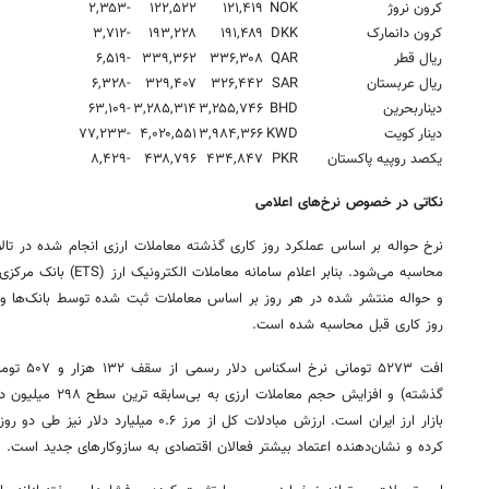
کرون نروژ
NOK
۱۲۱,۴۱۹
۱۲۲,۵۲۲
-۲,۳۵۳
کرون دانمارک
DKK
۱۹۱,۴۸۹
۱۹۳,۲۲۸
-۳,۷۱۲
ریال قطر
QAR
۳۳۶,۳۰۸
۳۳۹,۳۶۲
-۶,۵۱۹
ریال عربستان
SAR
۳۲۶,۴۴۲
۳۲۹,۴۰۷
-۶,۳۲۸
دیناربحرین
BHD
۳,۲۵۵,۷۴۶
۳,۲۸۵,۳۱۴
-۶۳,۱۰۹
دینار کویت
KWD
۳,۹۸۴,۳۶۶
۴,۰۲۰,۵۵۱
-۷۷,۲۳۳
یکصد روپیه پاکستان
PKR
۴۳۴,۸۴۷
۴۳۸,۷۹۶
-۸,۴۲۹
نکاتی در خصوص نرخ‌های اعلامی
نرخ حواله بر اساس عملکرد روز کاری گذشته معاملات ارزی انجام شده در تالار ح
محاسبه می‌شود. بنابر اعلام 
و حواله منتشر شده در هر روز بر اساس معاملات ثبت شده توسط بانک‌ها و ص
روز کاری قبل محاسبه شده است.
گذشته) و افزایش حجم م
بازار ارز ایران است. ارزش مبادلات کل از مرز ۶
کرده و نشان‌دهنده اعتماد بیشتر فعالان اقتصادی به سازوکارهای جدید است.