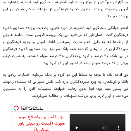
به گزارش خبرآنلاین از مرکز رسانه قوه قضاییه، سخنگوی قوه قضائیه با اشاره به
آخرین وضعیت پرونده صندوق ذخیره فرهنگیان از جزئیات احکام محکومان این
پرونده خبر داد.
اصغر جهانگیر سخنگوی قوه قضاییه در مورد آخرین وضعیت پرونده صندوق ذخیره
فرهنگیان گفت: همان‌طور که می‌دانید این یک پرونده قدیمی است. متأسفانه یکی
از بانک‌ها که به دلیل عدم نظارت زمینه‌ساز اتلاف اموال و وجوه فرهنگیان و
سپرده‌گذاران در سال‌های گذشته شد، بانک سرمایه بود. صندوق ذخیره فرهنگیان
در این بانک ۴۷ درصد و گروه ریخته‌گران ۳۸ درصد سهام داشتند. به عبارت دیگر،
بیش از ۸۶ درصد سهام بانک در اختیار این دو گروه بود.
وی ادامه داد: با توجه به تسلط این دو گروه بر بانک سرمایه، خسارات زیادی به
بانک و ذی‌نفعان، به ویژه سپرده‌گذاران وارد شد. نقش مدیرانی که مسئله‌دار بودند
نیز بسیار مهم بود؛ آنها بدون رعایت ضوابط، تسهیلات کلان را به مشتریان
می‌دادند و ابزار لازم برای دریافت تسهیلات را مطالبه نمی‌کردند.
ابزار کامل برای اصلاح مو و
صورت (قیمت رو ببینی باور
نمیکنی!)