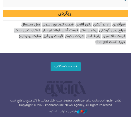
وبگردی
خبرآنلاین
راه نو آنلاین
بازی آنلاین
قیمت تلویزیون سونی
مبل مینیمال
جراح بینی گوشتی
پرشین هتل
قیمت آهن فولاد ایرانیان
اعتبارسنجی بانکی
قیمت طلا امروز
بلیط قطار
شرکت رادوکو
قیمت پروفیل
سایت یوتوتایمز
خرید اکانت chatgpt
نسخه دسکتاپ
تمامی حقوق این سایت برای خبرآنلاین محفوظ است. نقل مطالب با ذکر منبع بلامانع است.
Copyright © 2025 khabaronline News Agancy, All rights reserved
طراحی و تولید: نستوه