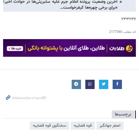
آخرین وضعیت پرونده اعلام جرم علیه سلبریتی‌ها در حوادث اخیر؛
«برای برخی چهره‌ها کیفرخواست…
۲۳۳۲۳۶
کد مطلب
2177345
برچسب‌ها
اصغر جهانگیر
قوه قضاییه
سخنگوی قوه قضاییه