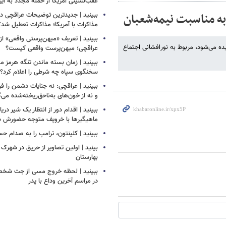
عقب‌نشینی آمریکا از حمله مجدد به ایر
 به مناسبت نیمه‌شعبان
ببینید | جدیدترین توضیحات عراقچی درب
مذاکرات با آمریکا؛ مذاکرات تعطیل شد؟
ببینید | تعریف «میهن‌پرستی واقعی» از
 می‌شود، مربوط به نورافشانی اجتماع
عراقچی؛ میهن‌پرست واقعی کیست؟
ببینید | زمان بسته ماندن تنگه هرم
سخنگوی سپاه چه شرطی را اعلام کرد؟
ببینید | عراقچی: نه جنایات دشمن را ف
و نه از خون‌های به‌ناحق‌ریخته‌شده می‌
ببینید | اقدام دور از انتظار یک شیر دری
ماهیگیرها با خروپف متوجه حضورش ش
ببینید | کلینتون، ترامپ را به صدام ح
بینید | اولین تصاویر از حریق در شهرک
بهارستان
ببینید | لحظه خروج مسی از جت شخص
در مراسم آخرین وداع با پدر