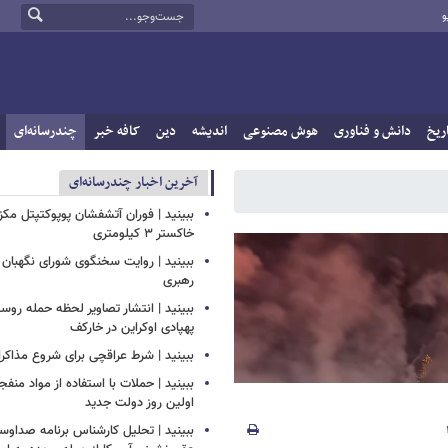
و
ریخ
دانش و فناوری
هوش مصنوعی
اندیشه
دین
کافه خبر
چندرسانه‌ای
آخرین اخبار چندرسانه‌ای
ببینید | فوران آتشفشان پوپوکتپتل مک
خاکستر ۳ کیلومتری
ببینید | روایت سخنگوی شورای نگهبان 
رهبری
ببینید | انتشار تصاویر لحظه حمله روسی
پهپادی اوکراین در خارکف
ببینید | شرط عراقچی برای شروع مذاکرات
ببینید | حملات با استفاده از مواد منفجر
اولین روز دولت جدید
ببینید | تحلیل کارشناس برنامه صداوسی