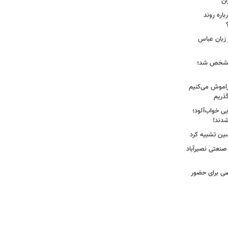
ان
اره روند
 زبان عباس
ز مشخص شد؛
راموش می‌کنیم
گذریم
ایی خواب‌آلود؛
دند!
سین تشبیه کرد
 صنعتی نصیرآباد
ی برای حضور