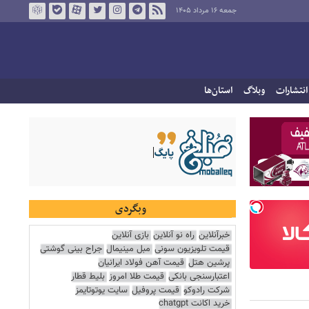
جمعه ۱۶ مرداد ۱۴۰۵
انتشارات
وبلاگ
استان‌ها
وبگردی
خبرآنلاین
راه نو آنلاین
بازی آنلاین
قیمت تلویزیون سونی
مبل مینیمال
جراح بینی گوشتی
پرشین هتل
قیمت آهن فولاد ایرانیان
اعتبارسنجی بانکی
قیمت طلا امروز
بلیط قطار
شرکت رادوکو
قیمت پروفیل
سایت یوتوتایمز
خرید اکانت chatgpt