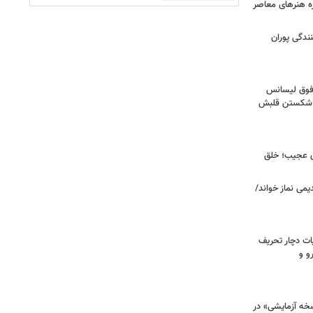
زه هنرهای معاصر
ندگی پوران
فوق‌ لیسانس
ای شکستن قلبش
ای عجیب؛ خلق
یمی نماز خواند/
ت دچار تحریف
و و
سخه آزمایشی» در