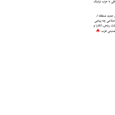
ی با حزب نزدیک
 جدید منطقه /
اسلامی چه پیامی
لث ریاض، آنکارا و
 امنیتی غرب