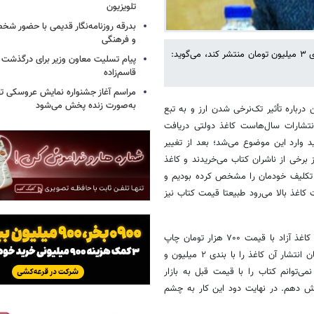
تلویزیون
بدرقه روزنامه‌نگار قدیمی با حضور ش
و فرهنگی
یک مدیر باسابقه در نشر کتاب با اشاره به کتاب‌هایی که نمی‌تواند با کاغذ بندی ۳ میلیون تومان منتشر کند، می‌گوید:
پیام تسلیت معاون وزیر برای درگذشت ا
قاسم‌زاده
مراسم آغاز جشنواره نمایش عروسکی ت
به‌صورت زنده پخش می‌شود
درباره تأثیر تک‌نرخی شدن ارز و به تبع
انتشارات سال‌هاست کاغذ دولتی دریافت
ید وارد این موضوع می‌شد؛ بعد از تغییر
رخی از ناشران کتاب می‌خریدند و کاغذ
قع تکلیف خودمان را مشخص کرده بودیم و
 کاغذ بالا می‌رود طبیعتا قیمت کتاب نیز
او ادامه داد: تصور کنید چاپ اول کتاب «بقچه» هوشنگ مرادی کرمانی را با کاغذ آزاد با قیمت ۷۰۰ هزار تومان چاپ
کردیم. بعد از ۳ سال، هر جلد آن ۱ میلیون و ۲۰۰ هزار تومان شده است؛ زمان انتشار آن کاغذ را با بندی ۲ میلیون و
 میلیون تومان شده است، نمی‌توانم کتاب را با قیمت قبل به بازار
قیمت ۱ میلیون و ۵۰۰ هزار تومان افزایش دهم. در نهایت دود این کار به چشم