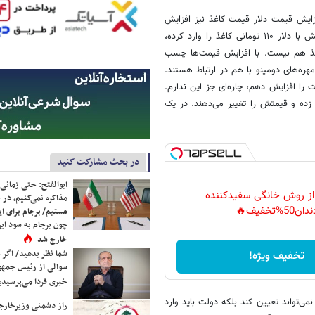
افزایش قیمت دلار قیمت کاغذ نیز افزایش
پیدا می‌کند، بیان کرد: اما کاغذفروش این را درنظر نمی‌گیرد که شش ماه پیش با دلار ۱۱۰ تومانی کاغذ را وارد کرده،
‌فروشد. فقط کاغذ هم نیست. با افزایش قیمت‌ها چسب
ره‌های دومینو با هم در ارتباط هستند.
 را افزایش دهم، چاره‌ای جز این ندارم.
زده و قیمتش را تغییر می‌دهند. در یک
در بحث مشارکت کنید
ابوالفتح: حتی زمانی 
 از روش خانگی سفیدکننده
مذاکره نمی‌کنیم، در 
دان50%تخفیف🔥
هستیم/ برجام برای ای
چون برجام به سود ایرا
خارج شد
شما نظر بدهید/ اگر خ
تخفیف ویژه!
سوالی از رئیس جمه
خبری فردا می‌پرسیدی
ی‌تواند تعیین کند بلکه دولت باید وارد
راز دشمنی وزیرخارجه 