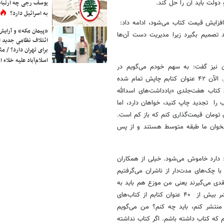
 دولت باید آن را حل کند.
یوسف رجی چه ارتباط
به اسرائیل دارد؟
افزایش قیمت کتاب می‌شود، ادامه داد:
«پیمان مکه» و آرایش
د تصمیم بگیرد زیرا مدیریت دست آن‌ها
ائتلاف نظامی جدید 
برای تهران دارد؟ / مث
اسلام‌آباد علیه خلاء
ان نیز گفت: به سهم خودم می‌گویم در
نمایشگاه شرکت نمی‌کنم زیرا برای حضور در نمایشگاه باید کتاب داشته باشم. الآن ۴۲ عنوان کتابم چاپش تمام شده
 کتاب هفت‌جلدی «یادداشت‌های اسدالله
را تجدید چاپ کنید، خواهان دارد، اما
. اگر کاغذ بندی ۳ میلیون بگیرم باید این کتاب را ۱۰ میلیون تومان قیمت‌گذاری کنم که باز کم است.
 تومان بدهد؟ قشر کتابخوان ما طبقه متوسط هستند و از پس
 دارد خاموش می‌شود. خیلی از همکاران
 با چک‌های مدت‌دار از ناشران می‌گرفتیم
 نقدی می‌گیرند یعنی من موزع هم باید به
کتابفروش نقدی بدهم، و خود به خود این چرخه فلج می‌شود. وقتی من ناشر بیش از ۴۰ عنوان کتابم از کتاب‌های
منتشر کنم، باید چه کنم؟ من می‌گویم
م که کتاب داشته باشم. اگر کتاب نداشته