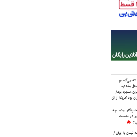
که می‌گوییم
حال مذاکره
ران معجزه بود/
ن بود آمریکا از آن
برنگار بودید چه
ور در نشست
د؟
لبنان با ایران /