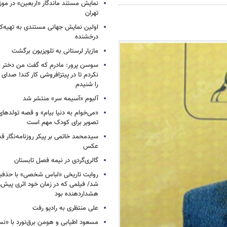
نمایش مستند ماندگار «اربعین» در مو
تهران
اولین نمایش جهانی مستندی به تهیه‌کن
درخشنده
مازیار لرستانی به تلویزیون برگشت
سوسن پرور: مادرم که گفت من دختر 
نکردم تا در پیتزافروشی کار کند! صد
را شنیدم
آلبوم «آسیمه سر» منتشر شد
«می‌خوام به دنیا بیام» و قصه تولده
تصویر برای کودک مهم است
سیدمحمد خاتمی بر پیکر روزنامه‌نگار قد
عکس
گالری‌گردی در نیمه فصل تابستان
روایت تاریخی «لباس شخصی» با حذفیا
شد/ فیلمی که در زمان خود اثری پیش‌ر
هشداردهنده بود
علی منتظری به رادیو رفت
مسعود اطیابی و هومن برق‌نورد با «ن