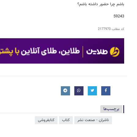
باشم چرا حضور داشته باشم؟
59243
کد مطلب
2177970
برچسب‌ها
ناشران - صنعت نشر
کتاب
کتابفروشی