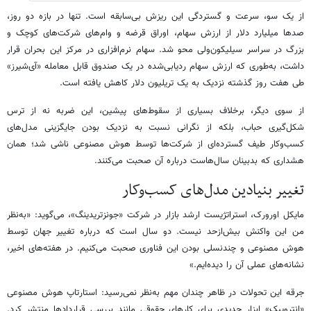
از یک سو، سرعت و گستردگی این ریزش بی‌سابقه است. تنها در بازه دو روز،
صدها میلیارد دلار از ارزش سهام، اوراق قرضه و وام‌های شرکت‌های کوچک و
بزرگ در سراسر سیلیکون‌ولی محو شد. سهام نرم‌افزاری در مرکز این بحران قرار
داشت، به‌طوری که ارزش سهام ردیابی‌شده در یک صندوق قابل معامله «آی‌شیرز»
طی هفت روز گذشته نزدیک به یک تریلیون دلار کاهش یافته است.
از سوی دیگر، برخلاف بسیاری از سقوط‌های پیشین، این ضربه نه از ترس
شکل‌گیری حباب، بلکه از نگرانی نسبت به نزدیک بودن جایگزینی مدل‌های
کسب‌وکار طیف گسترده‌ای از شرکت‌ها توسط هوش مصنوعی ناشی شد؛ همان
هشداری که بدبینان سال‌هاست درباره آن صحبت می‌کنند.
تغییر بنیادین مدل‌های کسب‌وکار
مایکل اورورک، استراتژیست ارشد بازار در شرکت «جونزتریدینگ»، می‌گوید: «به‌نظر
من این واکنش بیش‌ازحد نیست. دو سال است که درباره تغییر جهان توسط
هوش مصنوعی و چندنسلی بودن این فناوری صحبت می‌کنیم. در هفته‌های اخیر،
نشانه‌های عملی آن را دیده‌ایم.»
جرقه این تحولات در ظاهر چندان مهم به‌نظر نمی‌رسید: استارتاپ هوش مصنوعی
«انتروپیک» ابزار جدیدی برای کارهای حقوقی مانند بررسی قراردادها منتشر کرد.