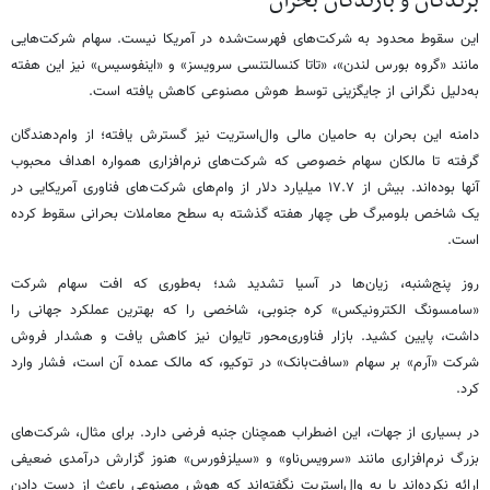
برندگان و بازندگان بحران
این سقوط محدود به شرکت‌های فهرست‌شده در آمریکا نیست. سهام شرکت‌هایی
مانند «گروه بورس لندن»، «تاتا کنسالتنسی سرویسز» و «اینفوسیس» نیز این هفته
به‌دلیل نگرانی از جایگزینی توسط هوش مصنوعی کاهش یافته است.
دامنه این بحران به حامیان مالی وال‌استریت نیز گسترش یافته؛ از وام‌دهندگان
گرفته تا مالکان سهام خصوصی که شرکت‌های نرم‌افزاری همواره اهداف محبوب
آنها بوده‌اند. بیش از ۱۷.۷ میلیارد دلار از وام‌های شرکت‌های فناوری آمریکایی در
یک شاخص بلومبرگ طی چهار هفته گذشته به سطح معاملات بحرانی سقوط کرده
است.
روز پنج‌شنبه، زیان‌ها در آسیا تشدید شد؛ به‌طوری که افت سهام شرکت
«سامسونگ الکترونیکس» کره جنوبی، شاخصی را که بهترین عملکرد جهانی را
داشت، پایین کشید. بازار فناوری‌محور تایوان نیز کاهش یافت و هشدار فروش
شرکت «آرم» بر سهام «سافت‌بانک» در توکیو، که مالک عمده آن است، فشار وارد
کرد.
در بسیاری از جهات، این اضطراب همچنان جنبه فرضی دارد. برای مثال، شرکت‌های
بزرگ نرم‌افزاری مانند «سرویس‌ناو» و «سیلزفورس» هنوز گزارش درآمدی ضعیفی
ارائه نکرده‌اند یا به وال‌استریت نگفته‌اند که هوش مصنوعی باعث از دست دادن