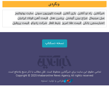
وبگردی
خبرآنلاین
راه نو آنلاین
بازی آنلاین
قیمت تلویزیون سونی
سایت یوتوتایمز
مبل مینیمال
جراح بینی گوشتی
پرشین هتل
قیمت آهن فولاد ایرانیان
اعتبارسنجی بانکی
قیمت طلا امروز
بلیط قطار
شرکت رادوکو
قیمت پروفیل
نسخه دسکتاپ
تمامی حقوق این سایت برای خبرآنلاین محفوظ است. نقل مطالب با ذکر منبع بلامانع است.
Copyright © 2025 khabaronline News Agancy, All rights reserved
طراحی و تولید: نستوه