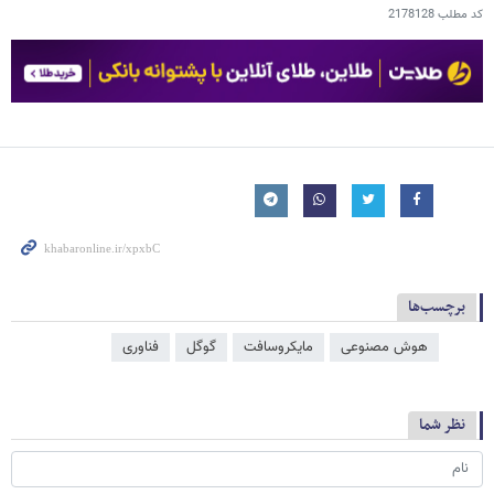
کد مطلب
2178128
برچسب‌ها
هوش مصنوعی
مایکروسافت
گوگل
فناوری
نظر شما