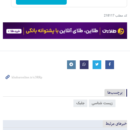
کد مطلب
218117
برچسب‌ها
زیست شناسی
جلبک
خبرهای مرتبط