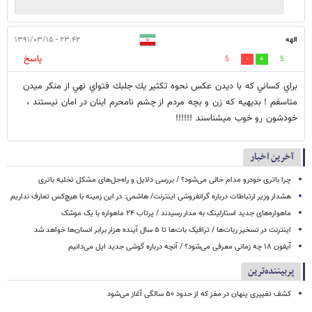
الهه
۲۳:۴۲ - ۱۳۹۱/۰۳/۱۵
پاسخ
5
5
براي كساني كه با ديدن عكس نحوه تكثير يك جلبك فتواي نهي از منكر ميدن
متاسفم ! بديهيه كه زن و بچه مردم از چشم نامحرم اينان در امان نيستند ،
خودشون رو خوب ميشناسند !!!!!!
آخرین اخبار
چرا باتری خودرو مدام خالی می‌شود؟ / بررسی دلایل و راه‌حل‌های مشکل تخلیه باتری
هشدار وزیر ارتباطات درباره گرانفروشی اینترنت/ هاشمی: در این زمینه با هیچ‌کس تعارف نداریم
ماهواره‌های جدید استارلینک به مدار رسیدند / پرتاب ۲۴ ماهواره با یک موشک
اینترنت در تسخیر ربات‌ها / ترافیک بات‌ها تا ۵ سال آینده هزار برابر انسان‌ها خواهد شد
آیفون ۱۸ چه زمانی معرفی می‌شود؟ / آنچه درباره گوشی جدید اپل می‌دانیم
پربیننده‌ترین
کشف تغییری پنهان در مغز که از حدود ۵۰ سالگی آغاز می‌شود