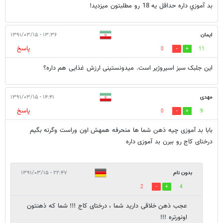
بد آموزي داره حداقل يه 18 رو مطلبتون ميزديد!
ایمان
۱۳:۳۶ - ۱۳۹۱/۰۳/۱۵
پاسخ
0
11
این جلبک سبز اسیروژیر است. میدونستینی ارزش غذایی هم داره؟
مهدی
۱۴:۴۱ - ۱۳۹۱/۰۳/۱۵
پاسخ
0
9
بابا بد آموزی چیه ذهن شما ها منحرفه همهش اون وراست وگرنه بگیم
درختای کاج رو ببرن بد آموزی داره
بدون نام
۲۲:۴۷ - ۱۳۹۱/۰۳/۱۵
2
4
عجب ذهن خلاقی دارید شما ، درختای کاج !!! شما که ذهنتون
اونورتره !!!