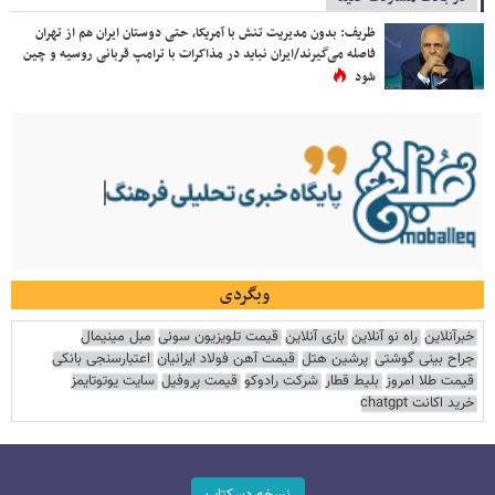
ظریف: بدون مدیریت تنش با آمریکا، حتی دوستان ایران هم از تهران
فاصله می‌گیرند/ایران نباید در مذاکرات با ترامپ قربانی روسیه و چین
شود
وبگردی
خبرآنلاین
راه نو آنلاین
بازی آنلاین
قیمت تلویزیون سونی
مبل مینیمال
جراح بینی گوشتی
پرشین هتل
قیمت آهن فولاد ایرانیان
اعتبارسنجی بانکی
قیمت طلا امروز
بلیط قطار
شرکت رادوکو
قیمت پروفیل
سایت یوتوتایمز
خرید اکانت chatgpt
نسخه دسکتاپ