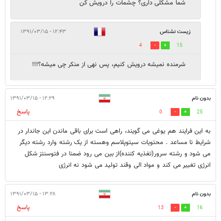
شما مشکلی داری؟ چشمات را درویش کن
زیست نشناس
۱۲:۴۳ - ۱۳۹۱/۰۳/۱۵
4
15
شرمنده نمیشه درویش کنیم، پس نهی از منکر چی میشه؟!!!
بدون نام
۱۲:۲۹ - ۱۳۹۱/۰۳/۱۵
پاسخ
0
25
به این فرایند هم یوغی می گویند، راهی است برای باقی ماندن این جاندار در
شرایط نا مساعد . محتویات سیتوپلاسم وهسته از یک رشته وارد رشته دیگر
می شود و رشته سرور(تغذیه کننده)از بین می رود ضمنا در فتوسنتز شکل
انرژی تغییر می کند و مواد الی وقند تولید می شود نه انرژی
بدون نام
۱۳:۲۸ - ۱۳۹۱/۰۳/۱۵
پاسخ
13
16