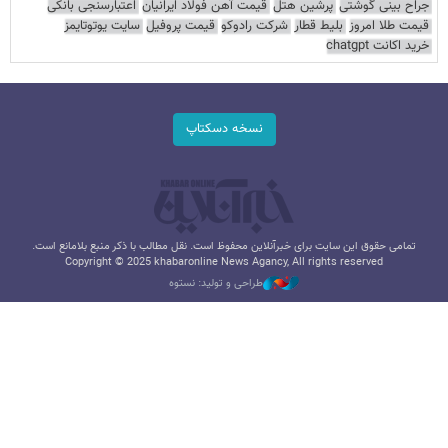
جراح بینی گوشتی
پرشین هتل
قیمت آهن فولاد ایرانیان
اعتبارسنجی بانکی
قیمت طلا امروز
بلیط قطار
شرکت رادوکو
قیمت پروفیل
سایت یوتوتایمز
خرید اکانت chatgpt
نسخه دسکتاپ
تمامی حقوق این سایت برای خبرآنلاین محفوظ است. نقل مطالب با ذکر منبع بلامانع است.
Copyright © 2025 khabaronline News Agancy, All rights reserved
طراحی و تولید: نستوه