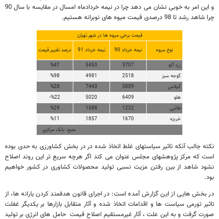
و این امر به خوبی نشان می دهد چرا در نیمه خردادماه امسال در مقایسه با سال 90
چرا شاهد رشد تا 98 درصدی قیمت میوه های نوبرانه هستیم.
قیمت برخی میوه ها در شهر تهران
نوع میوه
نیمه خرداد 90
نیمه خرداد 91
درصد تغییر قیمت
زرد آلو
3707
5453
%47
گوجه سبز
2518
4981
%98
گیلاس
5809
7443
%28
هلو
6409
5020
-%22
طالبی
1232
1588
%29
خربزه
1670
1857
%11
منبع: بانک مرکزی
نکته جالب آنکه تاثیر سیاستهای غلط اتخاذ شده در در بخش کشاورزی به حدی بوده
است که مرکز پژوهشهای مجلس عنوان می کند اگر هرچه سریع تر این روند اصلاح
نشود شاهد از بین رفتن مزیت نسبی تولید محصولات کشاوری در کشور خواهیم
بود.
در بخش هایی از این گزارش آمده است: در اجرای قانون هدفمند کردن یارانه ها، از
تاثیر تورمی سیاست ها و اقدامات اتخاذ شده و آثار متقابل بازارها بر یکدیگر غفلت
صورت گرفت و به این علت ، آثار غیرمستقیم اصلاح قیمت حامل های انرژی بر تولید