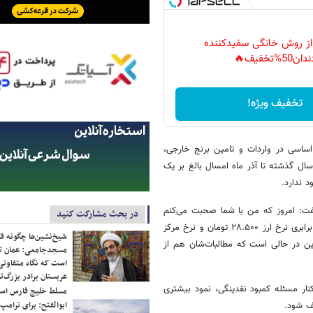
 از روش خانگی سفیدکننده
دان50%تخفیف🔥
تخفیف ویژه!
اساسی در واردات و تامین برنج خارجی،
ال گذشته تا آذر ماه امسال بالغ بر یک
 ندارد.
گفت: امروز که من با شما صحبت می‌کنم
در بحث مشارکت کنید
قیمت ارز در مرکز مبادله بیش از ۱۳۶ هزار تومان است. با توجه به تفاوت ۵ برابری نرخ ارز ۲۸.۵۰۰ تومان و نرخ مرکز
شیخ‌نشین‌ها چگونه فک
این در حالی است که مطالبات‌شان هم از
مسجدجامعی: عمان تن
است که نگاه متفاوتی 
عربستان برادر بزرگ‌
کنار مسئله کمبود نقدینگی، نمود بیشتری
مسلط خلیج فارس ا
ابوالفتح: برای ترامپ
یف شود.