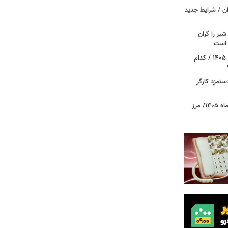
ان / شرایط جدید
یر را گران
م است
آغاز قطع یارانه نقدی و کالابرگ از مرداد ۱۴۰۵ / کدام
تمزد کارگر
قیمت جدید طلا و سکه امروز ۱۵ مردادماه ۱۴۰۵/ مرز