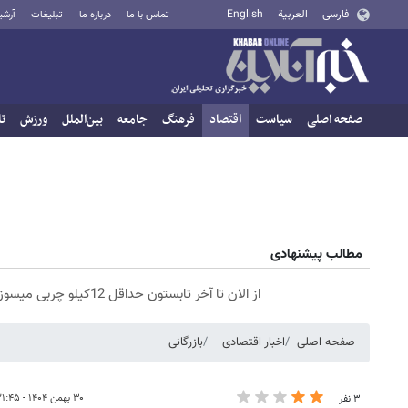
فارسی
العربية
English
تماس با ما
درباره ما
تبلیغات
آرشی
صفحه اصلی
سیاست
اقتصاد
فرهنگ
جامعه
بین‌الملل
ورزش
تا
مطالب پیشنهادی
از الان تا آخر تابستون حداقل 12کیلو چربی میسوزونی🧨
صفحه اصلی
اخبار اقتصادی
بازرگانی
۳۰ بهمن ۱۴۰۴ - ۲۱:۴۵
۳ نفر