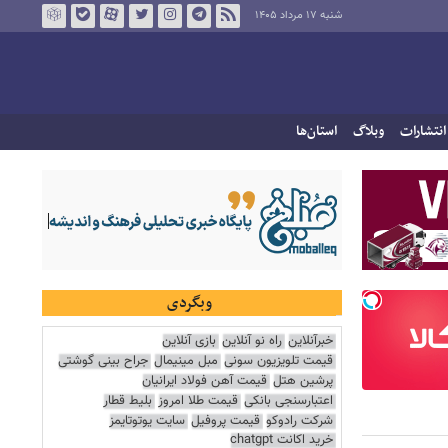
شنبه ۱۷ مرداد ۱۴۰۵
انتشارات
وبلاگ
استان‌ها
وبگردی
خبرآنلاین
راه نو آنلاین
بازی آنلاین
قیمت تلویزیون سونی
مبل مینیمال
جراح بینی گوشتی
پرشین هتل
قیمت آهن فولاد ایرانیان
اعتبارسنجی بانکی
قیمت طلا امروز
بلیط قطار
شرکت رادوکو
قیمت پروفیل
سایت یوتوتایمز
خرید اکانت chatgpt