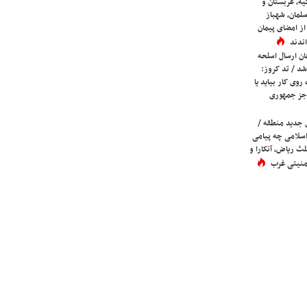
یه، عربستان و
لمان، شهباز
ز امضای پیمان
ندند
ان ارسال اسلحه
شد / تد کروز:
روی کار بیاید یا
جز جمهوری
 جدید منطقه /
اسلامی چه پیامی
لث ریاض، آنکارا و
 امنیتی غرب