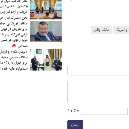
نماز جماعت سران ترک
پاکستان + عکس / بن‌س
شریف و اردوغان پس ا
دفاع مشترک نماز خوا
سناتور آمریکایی خواه
برای شورش در ایران 
و آمریکا
مایک والتز
فرقی نمی‌کند پسر شاه 
مریم رجوی، هر کسی 
اسلامی
«پیمان مکه» و آرایش
ائتلاف نظامی جدید 
برای تهران دارد؟ / مث
اسلام‌آباد علیه خلاء
2 + 7 =
ارسال