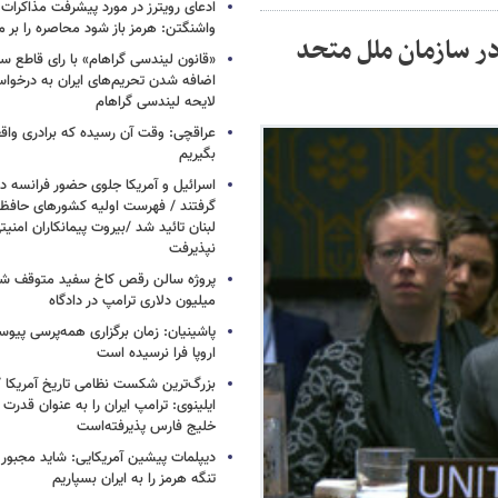
ادعای رویترز در مورد پیشرفت مذاکرات ا
واشنگتن: هرمز باز شود محاصره را بر می
در سازمان ملل متحد
«قانون لیندسی گراهام» با رای قاطع س
اضافه شدن تحریم‌های ایران به درخوا
لایحه لیندسی گراهام
عراقچی: وقت آن رسیده که برادری واق
بگیریم
اسرائیل و آمریکا جلوی حضور فرانسه در
گرفتند / فهرست اولیه کشورهای حاف
لبنان تائید شد /بیروت پیمانکاران امن
نپذیرفت
میلیون دلاری ترامپ در دادگاه
پاشینیان: زمان برگزاری همه‌پرسی پیوس
اروپا فرا نرسیده است
بزرگ‌ترین شکست نظامی تاریخ آمریکا /
ایلینوی: ترامپ ایران را به عنوان قدرت 
خلیج فارس پذیرفته‌است
دیپلمات پیشین آمریکایی: شاید مجبور
تنگه هرمز را به ایران بسپاریم