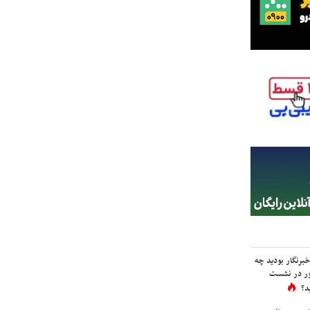
برنگار بودید چه
ور در نشست
د؟