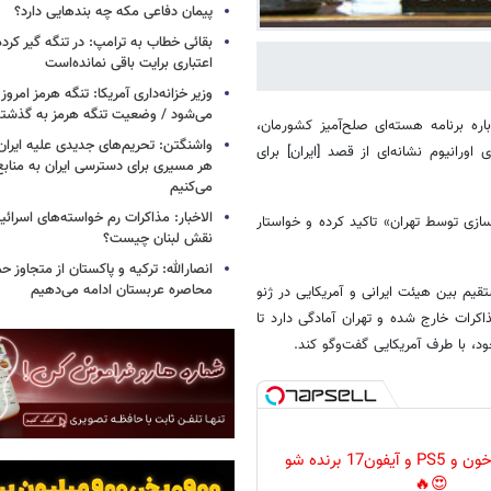
پیمان دفاعی مکه چه بندهایی دارد؟
بقائی خطاب به ترامپ: در تنگه گیر کرده
اعتباری برایت باقی نمانده‌است
وزیر خزانه‌داری آمریکا: تنگه هرمز امروز ی
می‌شود / وضعیت تنگه هرمز به گذشته 
باره برنامه هسته‌ای صلح‌آمیز کشورمان،
واشنگتن: تحریم‌های جدیدی علیه ایران 
رانیوم نشانه‌ای از قصد [ایران] برای
هر مسیری برای دسترسی ایران به منابع
می‌کنیم
الاخبار: مذاکرات رم خواسته‌های اسرائی
زی توسط تهران» تاکید کرده و خواستار
نقش لبنان چیست؟
انصارالله: ترکیه و پاکستان از متجاوز ح
محاصره عربستان ادامه می‌دهیم
یم بین هیئت ایرانی و آمریکایی در ژنو
کرات خارج شده و تهران آمادگی دارد تا
گردونه رو بچرخون و PS5 و آیفون17 برنده شو
😍🔥