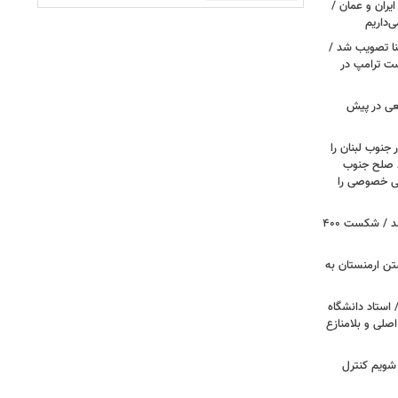
یران و عمان /
‌داریم
نا تصویب شد /
ست ترامپ در
عی در پیش
 جنوب لبنان را
ظ صلح جنوب
یتی خصوصی را
پروژه سالن رقص کاخ سفید متوقف شد / شکست ۴۰۰
تن ارمنستان به
 استاد دانشگاه
اصلی و بلامنازع
 شویم کنترل