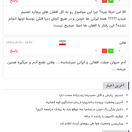
پاسخ
4
3
اقا این حرفا چیه؟ چرا این موضوع رو به کل افغان های بیچاره تعمیم
میدید؟؟؟؟؟ همه ایرانی ها خوبن و در هیچ کجای دنیا قتلی توسط اونها انجام
نشده؟ این رفتار با افغان ها اصلا صحیح نیست
هانی
۱۴:۲۲ - ۱۳۹۱/۰۳/۲۱
پاسخ
1
4
آدم حیوان صفت افغانی و ایرانی نمیشناسه.... وقتی طمع آدم و میگیره همین
میشه ...
آخرین اخبار
تسنیم: ربایش و قتل حمیدرضا رجب‌زاده صحت دارد
آخرین وضعیت پرونده ساعدی‌نیا از زبان سخنگوی قوه قضاییه
دلایل پارگی رگ خونی در چشم/ چه موقع باید به پزشک مراجعه کنیم؟
توقیف کامیون با راننده ۸ ساله
پیش‌بینی وضعیت هوا طی روزهای آینده اعلام شد