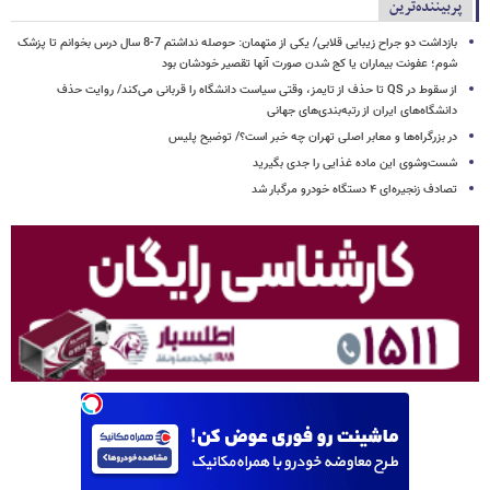
پربیننده‌ترین
بازداشت دو جراح زیبایی قلابی/ یکی از متهمان: حوصله نداشتم 7-8 سال درس بخوانم تا پزشک
شوم؛ عفونت بیماران یا کج شدن صورت آنها تقصیر خودشان بود
از سقوط در QS تا حذف از تایمز، وقتی سیاست دانشگاه را قربانی می‌کند/ روایت حذف
دانشگاه‌های ایران از رتبه‌بندی‌های جهانی
در بزرگراه‌ها و معابر اصلی تهران چه خبر است؟/ توضیح پلیس
شست‌وشوی این ماده غذایی را جدی بگیرید
تصادف زنجیره‌ای ۴ دستگاه خودرو مرگبار شد