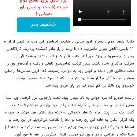
ابزار کامل برای اصلاح مو و
صورت (قیمت رو ببینی باور
نمیکنی!)
باتخفیف بخر
دادیار شعبه دوم دادسرای امور جنایی با شنیدن ادعاهای این مرد، به تیمی از اداره
11 پلیس آگاهی تهران مأموریت داد تا پرده از راز مادر گمشده بردارند. کارآگاهان
پس از تجسس‌های ویژه، دریافتند که مینا ثروت زیادی داشته و شاید قربانی
سرقت مرگباری شده باشد. بدین ترتیب تماس‌های تلفنی و رفت و آمدهای وی را
تحت تحقیق قرار دادند و خیلی زود به دو مرد رسیدند که آخرین تماس‌ها از تلفن
موبایل مینا با آنان برقرار شده بود. در حالی که دو مرد تحت تعقیب بودند،
خودروی پژو 206 زن گم شده نیز زیر پای مردی پیدا شد.
راننده خودرو که مرد جوانی به نام پیمان بود، تحت بازجویی قرار گرفت. وی ابتدا
سعی کرد مسیر تجسس‌ها را گمراه کند و وقتی دید چاره‌ای جز اعتراف ندارد،
گفت: یک سال پیش برای کارهای خدماتی به خانه مینا رفتم. بعد مرتب به همراه
یک کارگر افغان به خانه این زن رفته و آنجا را نظافت می‌کردیم. در این رفت و
آمدها شنیدم که این زن تنها، ثروت زیادی دارد. همین وسوسه‌ام کرد و نقشه قتل
مینا خانم را طراحی کردم و وی نیز دوست افغان دیگرش را هم با خود آورد.