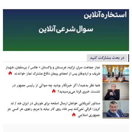
در بحث مشارکت کنید
نماز جماعت سران ترکیه، عربستان و پاکستان + عکس / بن‌سلمان، شهباز
شریف و اردوغان پس از امضای پیمان دفاع مشترک نماز خواندند
شما نظر بدهید/ اگر خبرنگار بودید چه سوالی از رئیس جمهور در
نشست خبری فردا می‌پرسیدید؟
سناتور آمریکایی خواهان ارسال اسلحه برای شورش در ایران شد / تد
کروز: فرقی نمی‌کند پسر شاه روی کار بیاید یا مریم رجوی، هر کسی جز
جمهوری اسلامی