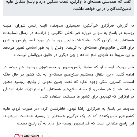
گفت که همدستی هسته‌ای با اوکراین، تبعات سنگین دارد و پاسخ متقابل علیه
تامین‌کنندگان را در پی خواهد داشت.
به گزارش خبرگزاری خبرآنلاین، «دیمیتری مدودف» نایب رئیس شورای امنیت
روسیه در پاسخ به سوالی درباره خبر تلاش انگلیس و فرانسه در ارسال تسلیحات
هسته‌ای به اوکراین گفت: «اطلاعات خارجی روسیه در مورد قصد پاریس و لندن
برای انتقال فناوری‌های هسته‌ای به کی‌یف، اوضاع را به طور اساسی تغییر می‌دهد
و این مربوط به نابودی منع اشاعه و چیز دیگری در حقوق بین‌الملل نیست.»
بنابر روایت ایسنا، او که سابقا رئیس‌جمهور و نخست‌وزیر روسیه هم بوده، در
ادامه گفت: «این انتقال مستقیم سلاح‌های هسته‌ای به یک کشور در حال جنگ
است... کمترین شکی وجود ندارد که تحت چنین تحولی از وقایع، روسیه مجبور
خواهد شد از هر سلاحی، از جمله سلاح‌های هسته‌ای غیراستراتژیک علیه اهدافی
در اوکراین که تهدیدی برای کشور ما هستند، استفاده کند.»
مدودف در پاسخ به خبرگزاری راشا تودی، خاطرنشان کرد: «در صورت لزوم، علیه
کشورهای تامین‌کننده، که در یک درگیری هسته‌ای با روسیه همدست می‌شوند.
این پاسخ متقارنی است که فدراسیون روسیه حق دارد به آن پاسخ دهد.»