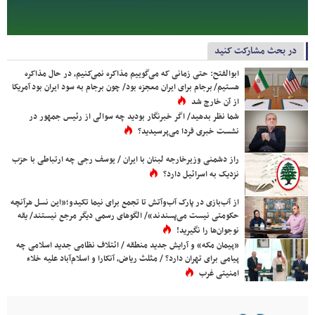
در بحث مشارکت کنید
ابوالفتح: حتی زمانی که می‌گوییم مذاکره نمی‌کنیم، در حال مذاکره
هستیم/ برجام برای ایران معجزه بود/ چون برجام به سود ایران بود آمریکا
از آن خارج شد
شما نظر بدهید/ اگر خبرنگار بودید چه سوالی از رئیس جمهور در
نشست خبری فردا می‌پرسیدید؟
راز دشمنی وزیرخارجه لبنان با ایران / یوسف رجی چه ارتباطی با حزب
نزدیک به اسرائیل دارد؟
از آب‌بازی در پارک آب‌وآتش تا تجمع برای نیما تکیدو؛«این نسل هرآنچه
حکومتی نیست می‌پسندند»/ الگوهای رسمی دیگر مرجع نیستند/ یقه
نوجوان‌ها را نگیرید!
«پیمان مکه» و آرایش جدید منطقه / ائتلاف نظامی جدید اسلامی چه
پیامی برای تهران دارد؟ / مثلث ریاض، آنکارا و اسلام‌آباد علیه خلاء
امنیتی غرب