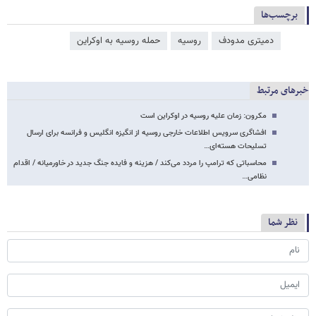
برچسب‌ها
دمیتری مدودف
روسیه
حمله روسیه به اوکراین
خبرهای مرتبط
مکرون: زمان علیه روسیه در اوکراین است
افشاگری سرویس اطلاعات خارجی روسیه از انگیزه انگلیس و فرانسه برای ارسال
تسلیحات هسته‌ای…
محاسباتی که ترامپ را مردد می‌کند / هزینه و فایده جنگ جدید در خاورمیانه / اقدام
نظامی…
نظر شما