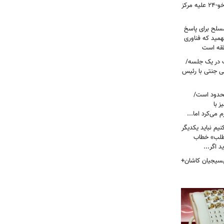
نیروی هوایی ارتش/ مأموریت ویژه سوخو-۲۴ علیه مرکز
سلح برای پاسخ
همید که فناوری
نطقه است
 در یک جلسه/
ی جنتی با رئیس
حدود است/
 با
می‌کرد اما...
یم نباید یکدیگر
‌طلب» خطاب
 اگر...
 بسیجیان کاشان+