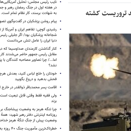
نایب رئیس مجلس: تحلیل آمریکایی‌ها ا
در هفته اول در جنگ رمضان رهبر و جم
د تروریست کشته
به شهادت برسند، کار نظام تمام است.
پیام روشن پزشکیان در گفت‌وگوی تص
رشیدی کوچی: تفاهم ایران و آمریکا از
شجاعانه پزشکیان بود/ اگر جلیلی رئیس
دنیا ایران را عامل تنش می‌دانست
کنار گذاشتن کارمندان صداوسیما که در
مقابل رئیس جمهور حاضر می‌شدند کا
اما.../ چرا تصاویر مصاحبه کنندگان با 
نشد؟
خودتان را خلع لباس کنید، بعدش هرچ
فحش بدهید و دروغ بگویید
اقامت پسر محمدباقر ذوالقدر در خارج ا
ولی فقیه فقط وقتی قابل تبعیت است ک
بزند
چرا تنگه هرمز به وضعیت پیشاجنگ بر
روزنامه اینترنتی دفتر رهبر شهید: همۀ دن
وضعیت پیش از جنگِ تنگۀ هرمز خداحا
خطرناک‌ترین مأمو