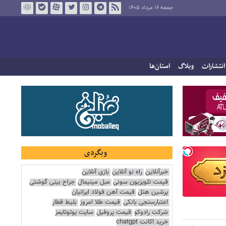
جمعه ۱۶ مرداد ۱۴۰۵
انتشارات
وبلاگ
استان‌ها
وبگردی
خبرآنلاین
راه نو آنلاین
بازی آنلاین
قیمت تلویزیون سونی
مبل مینیمال
جراح بینی گوشتی
پرشین هتل
قیمت آهن فولاد ایرانیان
اعتبارسنجی بانکی
قیمت طلا امروز
بلیط قطار
شرکت رادوکو
قیمت پروفیل
سایت یوتوتایمز
خرید اکانت chatgpt