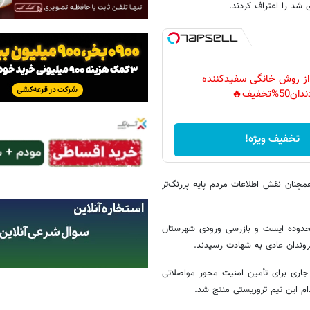
 از روش خانگی سفیدکننده
دان50%تخفیف🔥
تخفیف ویژه!
چنان نقش اطلاعات مردم پایه پررنگ‌تر
می در محدوده ایست و بازرسی ورودی شهرستان
جاری برای تأمین امنیت محور مواصلاتی
م این تیم تروریستی منتج شد.