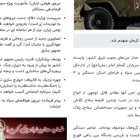
فرماندهی سنتکام
سرپرست وزارت دفاع: دست نیروهای م
به تهدیدات پُر است/ به‌زودی خواهند ف
بومی ایران، برتر از هر سامانه ای در م
تصاویری جدید از حسن روحانی و ظریف
کرمان منهدم شد.
جهانگیری با ماسک آمد/ گپ و گفت عل
جمهور سابق
ریستی مستقر در جدار مرزهای جنوب شرق کشور، وابسته
یوسف پزشکیان: قدرت رئیس‌ جمهور م
کشور ما پیش از ورود به دوران جنگ نیز
زان گمنام امام زمان(عج) در اداره‌کل
پیچیدگی‌های ساختاری دست و پنجه نرم 
اطلاعات سیستان و بلوچستان با همکاری رزمندگان قرارگاه قدس نیروی زمینی سپاه و فراجای استان دستگیر و ۳
چهره نزدیک به قالیباف: خوارج سازی نکن
دند.
را «جنگ‌طلب»، «ذلت‌طلب» یا «سازش
کنیم/ سرمایه اجتماعی آسیب خواهد دید
 امن آنها مقادیر قابل توجهی از انواع
۷، سلاح آمریکایی M۴ مجهز به دوربین دید در شب، چندین قبضه سلاح کلاش
پیام فرمانده نیروی هوافضای سپاه به
جزئیات
 و نیز تجهیزات صداخفه‌کن سلاح، پلاک
بط شد.
 گروهک موصوف بوده‌اند. عناصر دستگیر
 ایست و بازرسی پاسگاه بین راهی فهرج