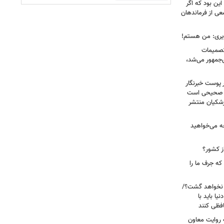
ین بود که اگر
عی از فرماندهان
ویری: من هستم!
 تصمیمات
‌جمهور می‌شد،
 پوست خبرنگار
ر صحیحی است
پزشکیان منتشر
ه می‌خواهید
ز کشور؟
ه جرف ما را
 نخواهد گشت؟/
یا باید با
فظی کنند
ریت جنگ ۴۰ روزه به روایت معاون