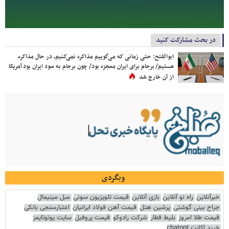
در بحث مشارکت کنید
ابوالفتح: حتی زمانی که می‌گوییم مذاکره نمی‌کنیم، در حال مذاکره
هستیم/ برجام برای ایران معجزه بود/ چون برجام به سود ایران بود آمریکا
از آن خارج شد
وبگردی
خبرآنلاین
راه نو آنلاین
بازی آنلاین
قیمت تلویزیون سونی
مبل مینیمال
جراح بینی گوشتی
پرشین هتل
قیمت آهن فولاد ایرانیان
اعتبارسنجی بانکی
قیمت طلا امروز
بلیط قطار
شرکت رادوکو
قیمت پروفیل
سایت یوتوتایمز
خرید اکانت chatgpt